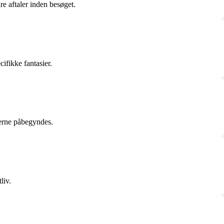
are aftaler inden besøget.
cifikke fantasier.
sterne påbegyndes.
liv.