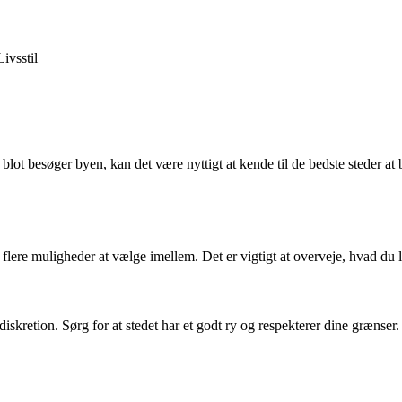
Livsstil
ot besøger byen, kan det være nyttigt at kende til de bedste steder at b
flere muligheder at vælge imellem. Det er vigtigt at overveje, hvad du led
g diskretion. Sørg for at stedet har et godt ry og respekterer dine græns