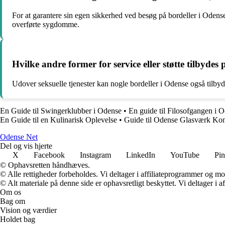
For at garantere sin egen sikkerhed ved besøg på bordeller i Odense 
overførte sygdomme.
Hvilke andre former for service eller støtte tilbydes
Udover seksuelle tjenester kan nogle bordeller i Odense også tilbyd
En Guide til Swingerklubber i Odense
•
En guide til Filosofgangen i 
En Guide til en Kulinarisk Oplevelse
•
Guide til Odense Glasværk Kon
O
dense
N
et
Del og vis hjerte
X
Facebook
Instagram
LinkedIn
YouTube
Pin
© Ophavsretten håndhæves.
© Alle rettigheder forbeholdes. Vi deltager i affiliateprogrammer og mo
© Alt materiale på denne side er ophavsretligt beskyttet. Vi deltager i 
Om os
Bag om
Vision og værdier
Holdet bag