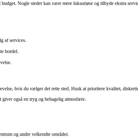
dit budget. Nogle steder kan være mere luksuriøse og tilbyde ekstra ser
g af services.
te bordel.
velse.
lse, hvis du vælger det rette sted. Husk at prioritere kvalitet, diskret
det giver også en tryg og behagelig atmosfære.
centrum og andre velkendte områder.