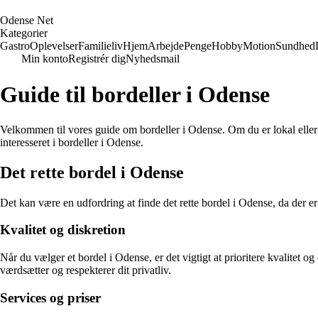
O
dense
N
et
Kategorier
Gastro
Oplevelser
Familieliv
Hjem
Arbejde
Penge
Hobby
Motion
Sundhed
Min konto
Registrér dig
Nyhedsmail
Guide til bordeller i Odense
Velkommen til vores guide om bordeller i Odense. Om du er lokal eller bl
interesseret i bordeller i Odense.
Det rette bordel i Odense
Det kan være en udfordring at finde det rette bordel i Odense, da der er 
Kvalitet og diskretion
Når du vælger et bordel i Odense, er det vigtigt at prioritere kvalitet o
værdsætter og respekterer dit privatliv.
Services og priser