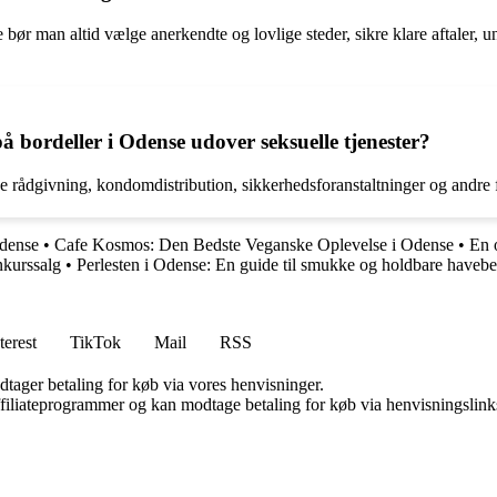
bør man altid vælge anerkendte og lovlige steder, sikre klare aftaler, un
 på bordeller i Odense udover seksuelle tjenester?
e rådgivning, kondomdistribution, sikkerhedsforanstaltninger og andre fo
Odense
•
Cafe Kosmos: Den Bedste Veganske Oplevelse i Odense
•
En 
kurssalg
•
Perlesten i Odense: En guide til smukke og holdbare haveb
terest
TikTok
Mail
RSS
dtager betaling for køb via vores henvisninger.
affiliateprogrammer og kan modtage betaling for køb via henvisningslinks