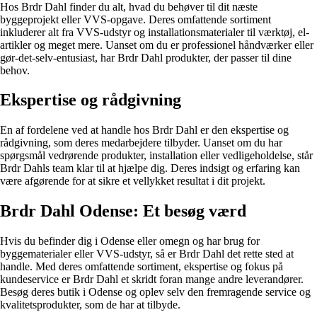
Hos Brdr Dahl finder du alt, hvad du behøver til dit næste
byggeprojekt eller VVS-opgave. Deres omfattende sortiment
inkluderer alt fra VVS-udstyr og installationsmaterialer til værktøj, el-
artikler og meget mere. Uanset om du er professionel håndværker eller
gør-det-selv-entusiast, har Brdr Dahl produkter, der passer til dine
behov.
Ekspertise og rådgivning
En af fordelene ved at handle hos Brdr Dahl er den ekspertise og
rådgivning, som deres medarbejdere tilbyder. Uanset om du har
spørgsmål vedrørende produkter, installation eller vedligeholdelse, står
Brdr Dahls team klar til at hjælpe dig. Deres indsigt og erfaring kan
være afgørende for at sikre et vellykket resultat i dit projekt.
Brdr Dahl Odense: Et besøg værd
Hvis du befinder dig i Odense eller omegn og har brug for
byggematerialer eller VVS-udstyr, så er Brdr Dahl det rette sted at
handle. Med deres omfattende sortiment, ekspertise og fokus på
kundeservice er Brdr Dahl et skridt foran mange andre leverandører.
Besøg deres butik i Odense og oplev selv den fremragende service og
kvalitetsprodukter, som de har at tilbyde.