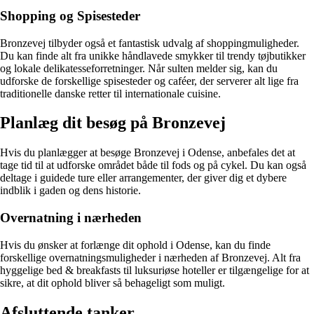
Shopping og Spisesteder
Bronzevej tilbyder også et fantastisk udvalg af shoppingmuligheder.
Du kan finde alt fra unikke håndlavede smykker til trendy tøjbutikker
og lokale delikatesseforretninger. Når sulten melder sig, kan du
udforske de forskellige spisesteder og caféer, der serverer alt lige fra
traditionelle danske retter til internationale cuisine.
Planlæg dit besøg på Bronzevej
Hvis du planlægger at besøge Bronzevej i Odense, anbefales det at
tage tid til at udforske området både til fods og på cykel. Du kan også
deltage i guidede ture eller arrangementer, der giver dig et dybere
indblik i gaden og dens historie.
Overnatning i nærheden
Hvis du ønsker at forlænge dit ophold i Odense, kan du finde
forskellige overnatningsmuligheder i nærheden af Bronzevej. Alt fra
hyggelige bed & breakfasts til luksuriøse hoteller er tilgængelige for at
sikre, at dit ophold bliver så behageligt som muligt.
Afsluttende tanker