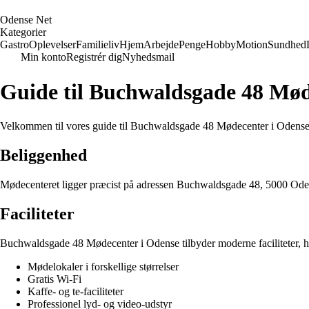
O
dense
N
et
Kategorier
Gastro
Oplevelser
Familieliv
Hjem
Arbejde
Penge
Hobby
Motion
Sundhed
Min konto
Registrér dig
Nyhedsmail
Guide til Buchwaldsgade 48 Mød
Velkommen til vores guide til Buchwaldsgade 48 Mødecenter i Odense.
Beliggenhed
Mødecenteret ligger præcist på adressen Buchwaldsgade 48, 5000 Odense
Faciliteter
Buchwaldsgade 48 Mødecenter i Odense tilbyder moderne faciliteter, h
Mødelokaler i forskellige størrelser
Gratis Wi-Fi
Kaffe- og te-faciliteter
Professionel lyd- og video-udstyr