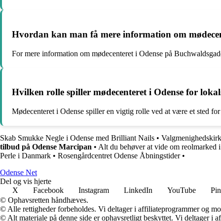
Hvordan kan man få mere information om mødecen
For mere information om mødecenteret i Odense på Buchwaldsgade
Hvilken rolle spiller mødecenteret i Odense for lok
Mødecenteret i Odense spiller en vigtig rolle ved at være et sted f
Skab Smukke Negle i Odense med Brilliant Nails
•
Valgmenighedskirke
tilbud på Odense Marcipan
•
Alt du behøver at vide om reolmarked 
Perle i Danmark
•
Rosengårdcentret Odense Åbningstider
•
O
dense
N
et
Del og vis hjerte
X
Facebook
Instagram
LinkedIn
YouTube
Pin
© Ophavsretten håndhæves.
© Alle rettigheder forbeholdes. Vi deltager i affiliateprogrammer og mo
© Alt materiale på denne side er ophavsretligt beskyttet. Vi deltager i 