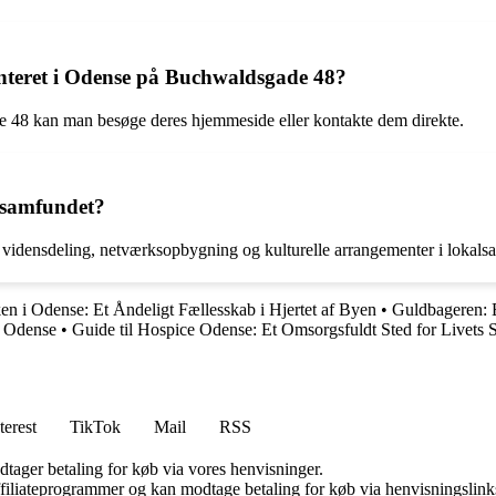
teret i Odense på Buchwaldsgade 48?
 48 kan man besøge deres hjemmeside eller kontakte dem direkte.
alsamfundet?
or vidensdeling, netværksopbygning og kulturelle arrangementer i lokals
n i Odense: Et Åndeligt Fællesskab i Hjertet af Byen
•
Guldbageren: B
i Odense
•
Guide til Hospice Odense: Et Omsorgsfuldt Sted for Livets 
terest
TikTok
Mail
RSS
dtager betaling for køb via vores henvisninger.
affiliateprogrammer og kan modtage betaling for køb via henvisningslinks