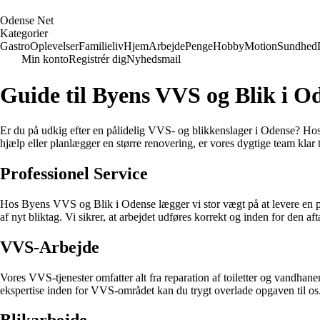
O
dense
N
et
Kategorier
Gastro
Oplevelser
Familieliv
Hjem
Arbejde
Penge
Hobby
Motion
Sundhed
Min konto
Registrér dig
Nyhedsmail
Guide til Byens VVS og Blik i O
Er du på udkig efter en pålidelig VVS- og blikkenslager i Odense? Hos
hjælp eller planlægger en større renovering, er vores dygtige team klar t
Professionel Service
Hos Byens VVS og Blik i Odense lægger vi stor vægt på at levere en profe
af nyt bliktag. Vi sikrer, at arbejdet udføres korrekt og inden for den af
VVS-Arbejde
Vores VVS-tjenester omfatter alt fra reparation af toiletter og vandhane
ekspertise inden for VVS-området kan du trygt overlade opgaven til os