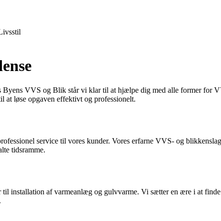
Livsstil
dense
 Byens VVS og Blik står vi klar til at hjælpe dig med alle former for
il at løse opgaven effektivt og professionelt.
ssionel service til vores kunder. Vores erfarne VVS- og blikkenslagere h
talte tidsramme.
r til installation af varmeanlæg og gulvvarme. Vi sætter en ære i at fin
.