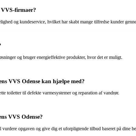
e VVS-firmaer?
elighed og kundeservice, hvilket har skabt mange tilfredse kunder genn
?
ninger og bruger energieffektive produkter, hvor det er muligt.
Byens VVS Odense kan hjælpe med?
e toiletter til defekte varmesystemer og reparation af vandrør.
yens VVS Odense?
vurdere opgaven og give dig et uforpligtende tilbud baseret på dine b