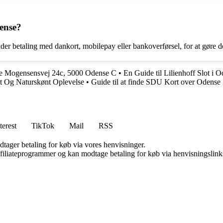
ense?
er betaling med dankort, mobilepay eller bankoverførsel, for at gøre d
nde Mogensensvej 24c, 5000 Odense C
•
En Guide til Lilienhoff Slot i 
lt Og Naturskønt Oplevelse
•
Guide til at finde SDU Kort over Odense
terest
TikTok
Mail
RSS
dtager betaling for køb via vores henvisninger.
affiliateprogrammer og kan modtage betaling for køb via henvisningslinks