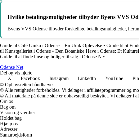
Hvilke betalingsmuligheder tilbyder Byens VVS Od
Byens VVS Odense tilbyder forskellige betalingsmuligheder, herund
Guide til Café Unika i Odense – En Unik Oplevelse
•
Guide til at Fi
til Kunstgalleriet i Odense
•
Den Botaniske Have i Odense: Et Kulture
Guide til at finde huse og boliger til salg i Odense N
•
O
dense
N
et
Del og vis hjerte
X
Facebook
Instagram
LinkedIn
YouTube
Pin
© Ophavsretten håndhæves.
© Alle rettigheder forbeholdes. Vi deltager i affiliateprogrammer og mo
© Alt materiale på denne side er ophavsretligt beskyttet. Vi deltager i 
Om os
Bag om
Vision og værdier
Holdet bag
Hjælp os
Adresser
Samarbejdsform