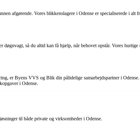
nen afgørende. Vores blikkenslagere i Odense er specialiserede i alt f
gnvagt, så du altid kan få hjælp, når behovet opstår. Vores hurtige rea
ering, er Byens VVS og Blik din pålidelige samarbejdspartner i Odense. 
likopgaver i Odense.
sninger til både private og virksomheder i Odense.