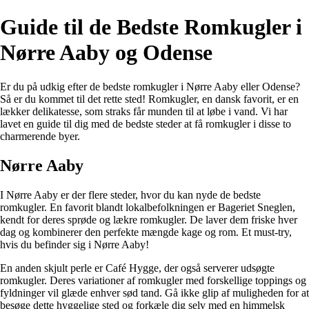
Guide til de Bedste Romkugler i
Nørre Aaby og Odense
Er du på udkig efter de bedste romkugler i Nørre Aaby eller Odense?
Så er du kommet til det rette sted! Romkugler, en dansk favorit, er en
lækker delikatesse, som straks får munden til at løbe i vand. Vi har
lavet en guide til dig med de bedste steder at få romkugler i disse to
charmerende byer.
Nørre Aaby
I Nørre Aaby er der flere steder, hvor du kan nyde de bedste
romkugler. En favorit blandt lokalbefolkningen er Bageriet Sneglen,
kendt for deres sprøde og lækre romkugler. De laver dem friske hver
dag og kombinerer den perfekte mængde kage og rom. Et must-try,
hvis du befinder sig i Nørre Aaby!
En anden skjult perle er Café Hygge, der også serverer udsøgte
romkugler. Deres variationer af romkugler med forskellige toppings og
fyldninger vil glæde enhver sød tand. Gå ikke glip af muligheden for at
besøge dette hyggelige sted og forkæle dig selv med en himmelsk