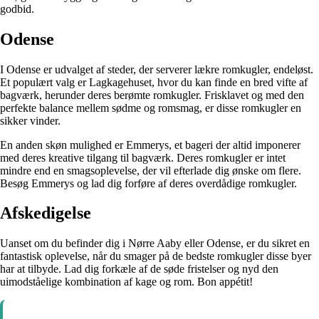
godbid.
Odense
I Odense er udvalget af steder, der serverer lækre romkugler, endeløst.
Et populært valg er Lagkagehuset, hvor du kan finde en bred vifte af
bagværk, herunder deres berømte romkugler. Frisklavet og med den
perfekte balance mellem sødme og romsmag, er disse romkugler en
sikker vinder.
En anden skøn mulighed er Emmerys, et bageri der altid imponerer
med deres kreative tilgang til bagværk. Deres romkugler er intet
mindre end en smagsoplevelse, der vil efterlade dig ønske om flere.
Besøg Emmerys og lad dig forføre af deres overdådige romkugler.
Afskedigelse
Uanset om du befinder dig i Nørre Aaby eller Odense, er du sikret en
fantastisk oplevelse, når du smager på de bedste romkugler disse byer
har at tilbyde. Lad dig forkæle af de søde fristelser og nyd den
uimodståelige kombination af kage og rom. Bon appétit!