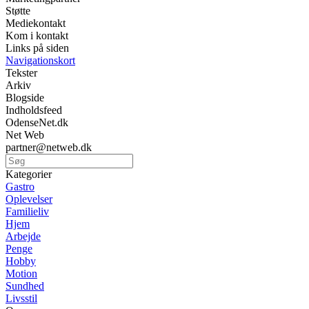
Støtte
Mediekontakt
Kom i kontakt
Links på siden
Navigationskort
Tekster
Arkiv
Blogside
Indholdsfeed
OdenseNet.dk
Net Web
partner@netweb.dk
Kategorier
Gastro
Oplevelser
Familieliv
Hjem
Arbejde
Penge
Hobby
Motion
Sundhed
Livsstil