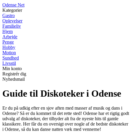
O
dense
N
et
Kategorier
Gastro
Oplevelser
Familieliv
Hjem
Arbejde
Penge
Hobby
Motion
Sundhed
Livsstil
Min konto
Registrér dig
Nyhedsmail
Guide til Diskoteker i Odense
Er du på udkig efter en sjov aften med masser af musik og dans i
Odense? Så er du kommet til det rette sted! Odense har et rigtig godt
udvalg af diskoteker, der tilbyder alt fra de nyeste hits til gamle
klassikere. Her får du en oversigt over nogle af de bedste diskoteker
i Odense, så du kan danse natten væk med vennerne!