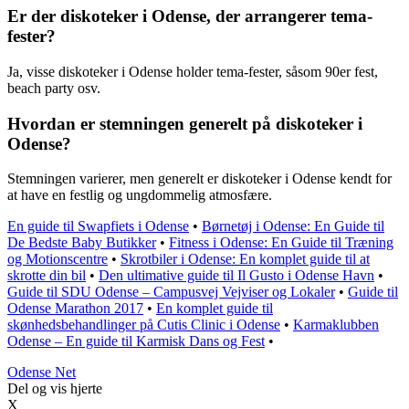
Er der diskoteker i Odense, der arrangerer tema-
fester?
Ja, visse diskoteker i Odense holder tema-fester, såsom 90er fest,
beach party osv.
Hvordan er stemningen generelt på diskoteker i
Odense?
Stemningen varierer, men generelt er diskoteker i Odense kendt for
at have en festlig og ungdommelig atmosfære.
En guide til Swapfiets i Odense
•
Børnetøj i Odense: En Guide til
De Bedste Baby Butikker
•
Fitness i Odense: En Guide til Træning
og Motionscentre
•
Skrotbiler i Odense: En komplet guide til at
skrotte din bil
•
Den ultimative guide til Il Gusto i Odense Havn
•
Guide til SDU Odense – Campusvej Vejviser og Lokaler
•
Guide til
Odense Marathon 2017
•
En komplet guide til
skønhedsbehandlinger på Cutis Clinic i Odense
•
Karmaklubben
Odense – En guide til Karmisk Dans og Fest
•
O
dense
N
et
Del og vis hjerte
X