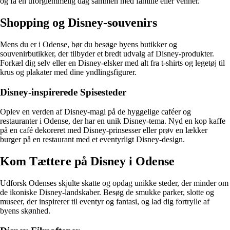
og få en uforglemmelig dag sammen med familie eller venner.
Shopping og Disney-souvenirs
Mens du er i Odense, bør du besøge byens butikker og
souvenirbutikker, der tilbyder et bredt udvalg af Disney-produkter.
Forkæl dig selv eller en Disney-elsker med alt fra t-shirts og legetøj til
krus og plakater med dine yndlingsfigurer.
Disney-inspirerede Spisesteder
Oplev en verden af Disney-magi på de hyggelige caféer og
restauranter i Odense, der har en unik Disney-tema. Nyd en kop kaffe
på en café dekoreret med Disney-prinsesser eller prøv en lækker
burger på en restaurant med et eventyrligt Disney-design.
Kom Tættere på Disney i Odense
Udforsk Odenses skjulte skatte og opdag unikke steder, der minder om
de ikoniske Disney-landskaber. Besøg de smukke parker, slotte og
museer, der inspirerer til eventyr og fantasi, og lad dig fortrylle af
byens skønhed.