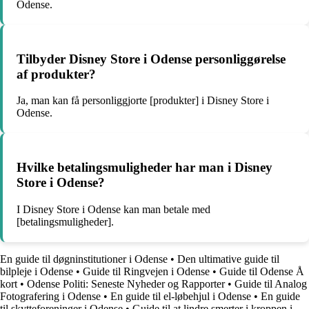
Odense.
Tilbyder Disney Store i Odense personliggørelse
af produkter?
Ja, man kan få personliggjorte [produkter] i Disney Store i
Odense.
Hvilke betalingsmuligheder har man i Disney
Store i Odense?
I Disney Store i Odense kan man betale med
[betalingsmuligheder].
En guide til døgninstitutioner i Odense
•
Den ultimative guide til
bilpleje i Odense
•
Guide til Ringvejen i Odense
•
Guide til Odense Å
kort
•
Odense Politi: Seneste Nyheder og Rapporter
•
Guide til Analog
Fotografering i Odense
•
En guide til el-løbehjul i Odense
•
En guide
til skytteforeninger i Odense
•
Guide til at lindre smerter i kroppen i