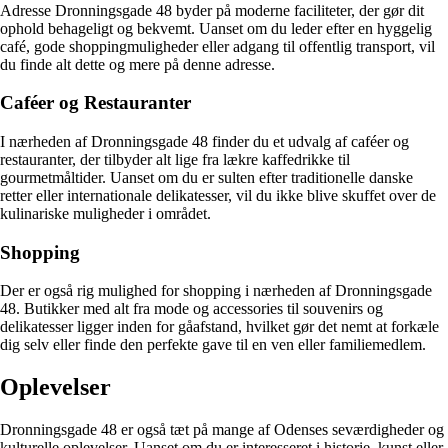
Adresse Dronningsgade 48 byder på moderne faciliteter, der gør dit
ophold behageligt og bekvemt. Uanset om du leder efter en hyggelig
café, gode shoppingmuligheder eller adgang til offentlig transport, vil
du finde alt dette og mere på denne adresse.
Caféer og Restauranter
I nærheden af Dronningsgade 48 finder du et udvalg af caféer og
restauranter, der tilbyder alt lige fra lækre kaffedrikke til
gourmetmåltider. Uanset om du er sulten efter traditionelle danske
retter eller internationale delikatesser, vil du ikke blive skuffet over de
kulinariske muligheder i området.
Shopping
Der er også rig mulighed for shopping i nærheden af Dronningsgade
48. Butikker med alt fra mode og accessories til souvenirs og
delikatesser ligger inden for gåafstand, hvilket gør det nemt at forkæle
dig selv eller finde den perfekte gave til en ven eller familiemedlem.
Oplevelser
Dronningsgade 48 er også tæt på mange af Odenses seværdigheder og
kulturelle oplevelser. Uanset om du er interesseret i historie, kunst eller