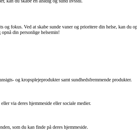
er, kan du skabe en alsidig og sund livsstil.
ts og fokus. Ved at skabe sunde vaner og prioritere din helse, kan du op
g opnå din personlige helsemin!
ke ansigts- og kropsplejeprodukter samt sundhedsfremmende produkter.
ller via deres hjemmeside eller sociale medier.
enden, som du kan finde på deres hjemmeside.