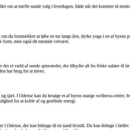
ndler om at træffe sunde valg i hverdagen, både når det kommer til moti
om du foretrækker at løbe en tur langs åen, dyrke yoga i en af byens park
e form, men også dit mentale velvære.
r der et væld af sunde spisesteder, der tilbyder alt fra friske salater t
en har brug for at trives.
rop og sjæl. I Odense kan du besøge et af byens mange wellness-centre, h
lighed for at koble af og genfinde energi.
r i Odense, der kan bidrage til en sund livsstil. Du kan deltage i fæll