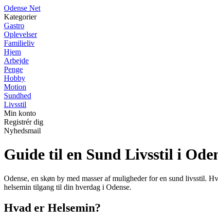
O
dense
N
et
Kategorier
Gastro
Oplevelser
Familieliv
Hjem
Arbejde
Penge
Hobby
Motion
Sundhed
Livsstil
Min konto
Registrér dig
Nyhedsmail
Guide til en Sund Livsstil i Od
Odense, en skøn by med masser af muligheder for en sund livsstil. Hv
helsemin tilgang til din hverdag i Odense.
Hvad er Helsemin?