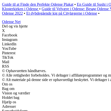
Guide til at Finde den Perfekte Odense Plakat
•
En Guide til Sushi i
Klosterkirken i Odense
•
Guide til Velvære i Odense: Besøg Odense 
Odense 2022
•
Et dybdegående kig på Citylægerne i Odense
•
O
dense
N
et
Del og vis hjerte
X
Facebook
Instagram
LinkedIn
YouTube
Pinterest
TikTok
Mail
RSS
© Ophavsretten håndhæves.
© Alle rettigheder forbeholdes. Vi deltager i affiliateprogrammer og m
© Alt materiale på denne side er ophavsretligt beskyttet. Vi deltager 
Om os
Bag om
Vision og værdier
Holdet bag
Hjælp os
Adresser
Samarbejdsform