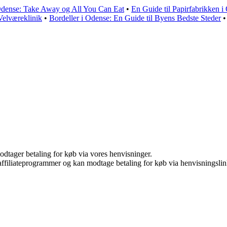
 Odense: Take Away og All You Can Eat
•
En Guide til Papirfabrikken i
Velværeklinik
•
Bordeller i Odense: En Guide til Byens Bedste Steder
odtager betaling for køb via vores henvisninger.
i affiliateprogrammer og kan modtage betaling for køb via henvisningslin