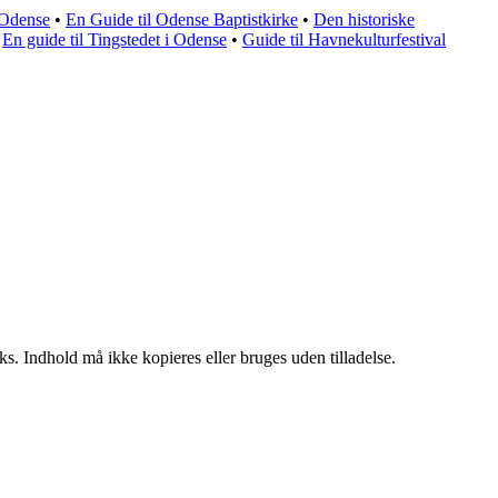
 Odense
•
En Guide til Odense Baptistkirke
•
Den historiske
•
En guide til Tingstedet i Odense
•
Guide til Havnekulturfestival
ks. Indhold må ikke kopieres eller bruges uden tilladelse.