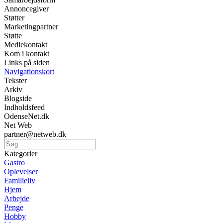
Annoncegiver
Støtter
Marketingpartner
Støtte
Mediekontakt
Kom i kontakt
Links på siden
Navigationskort
Tekster
Arkiv
Blogside
Indholdsfeed
OdenseNet.dk
Net Web
partner@netweb.dk
Kategorier
Gastro
Oplevelser
Familieliv
Hjem
Arbejde
Penge
Hobby