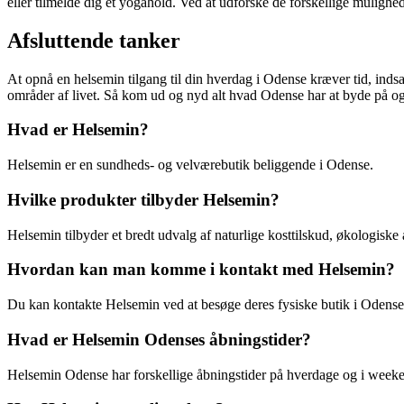
eller tilmelde dig et yogahold. Ved at udforske de forskellige mulighed
Afsluttende tanker
At opnå en helsemin tilgang til din hverdag i Odense kræver tid, indsa
områder af livet. Så kom ud og nyd alt hvad Odense har at byde på o
Hvad er Helsemin?
Helsemin er en sundheds- og velværebutik beliggende i Odense.
Hvilke produkter tilbyder Helsemin?
Helsemin tilbyder et bredt udvalg af naturlige kosttilskud, økologis
Hvordan kan man komme i kontakt med Helsemin?
Du kan kontakte Helsemin ved at besøge deres fysiske butik i Odense e
Hvad er Helsemin Odenses åbningstider?
Helsemin Odense har forskellige åbningstider på hverdage og i week