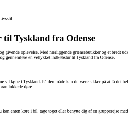
Livsstil
r til Tyskland fra Odense
g givende oplevelse. Med nærliggende grænsebutikker og et bredt udvalg
e og gennemføre en vellykket indkøbstur til Tyskland fra Odense.
 gerne vil købe i Tyskland. På den måde kan du være sikker på at få det
foran lukkede døre.
 kan enten køre i bil, tage toget eller benytte dig af en grupperejse me