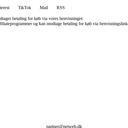
terest
TikTok
Mail
RSS
dtager betaling for køb via vores henvisninger.
affiliateprogrammer og kan modtage betaling for køb via henvisningslinks
partner@netweb.dk