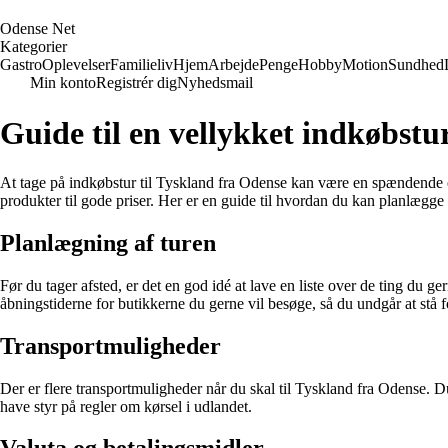
O
dense
N
et
Kategorier
Gastro
Oplevelser
Familieliv
Hjem
Arbejde
Penge
Hobby
Motion
Sundhed
Min konto
Registrér dig
Nyhedsmail
Guide til en vellykket indkøbstu
At tage på indkøbstur til Tyskland fra Odense kan være en spændende o
produkter til gode priser. Her er en guide til hvordan du kan planlægg
Planlægning af turen
Før du tager afsted, er det en god idé at lave en liste over de ting du
åbningstiderne for butikkerne du gerne vil besøge, så du undgår at stå 
Transportmuligheder
Der er flere transportmuligheder når du skal til Tyskland fra Odense. Du
have styr på regler om kørsel i udlandet.