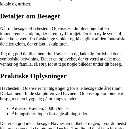
lokale og turister.
Detaljer om Besøget
Når du besøger Havhesten i Odense, vil du blive mødt af en
imponerende skulptur, der er en fryd for øjet. Du kan nyde synet af
dette kunstværk fra forskellige vinkler og få et glimt af den fantastiske
detaljerigdom, der er lagt i skulpturen.
Tag dig god tid til at beundre Havhesten og lade dig fordybe i dens
symbolske betydning. Det er en oplevelse, der er værd at dele med
venner og familie, så sørg for at tage nogle billeder under dit besøg.
Praktiske Oplysninger
Havhesten i Odense er frit tilgængelig for alle besøgende året rundt.
Du kan nemt finde skulpturen ved havnen i Odense og kombinere dit
besøg med en hyggelig gåtur langs vandet.
Adresse: Havnen, 5000 Odense
Åbningstider: Ingen fastlagte åbningstider
Det er en god idé at besøge Havhesten i løbet af dagen, hvor du bedst
kan nyde synet af skulpturen i dagslys. Tag dig tid til at lære historien