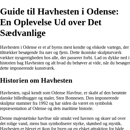
Guide til Havhesten i Odense:
En Oplevelse Ud over Det
Sædvanlige
Havhesten i Odense er et af byens mest kendte og elskede vartegn, der
tiltrækker besøgende fra nær og fjern. Dette ikoniske skulpturværk
vækker nysgerrigheden hos alle, der passerer forbi. Lad os dykke ned i
historien bag Havhesten og alt hvad du behøver at vide, når du besøger
dette imponerende kunstværk.
Historien om Havhesten
Havhesten, også kendt som Odense Havfrue, er skabt af den berømte
danske billedhugger og maler, Sten Bonnesen. Den imponerende
skulptur stammer fra 1992 og har siden da været en symbolsk
repræsentation af Odense og dets maritime historie.
Denne majestætiske havfrue står smukt ved havnen og skuer ud over
det rolige vand, mens hun symboliserer styrke, skønhed og mystik.
Havhesten er blevet et ikon for byen og en elsket attraktion for både