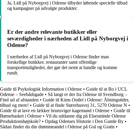
Ja, Lidl på Nyborgvej i Odense tilbyder løbende specielle tilbud
og kampagner på udvalgte produkter.
Er der andre relevante butikker eller
seværdigheder i nærheden af Lidl på Nyborgvej i
Odense?
I nærheden af Lidl på Nyborgvej i Odense finder man
forskellige butikker, restauranter samt offentlige
transportmuligheder, der gør det nemt at handle og komme
rundt.
Guide til Psykologisk Information i Odense
•
Guide til at Bo i UCL
Odense – Seebådsgade
•
Så langt er der fra Odense til Svendborg –
Find ud af afstanden
•
Guide til Kims Outlet i Odense: Åbningstider,
tilbud og mere!
•
Guide til at finde Stærehusvej 31, 5270 Odense N
•
Guide til at lave en lækker brunsviger kagemand i Odense
•
Guide til
Børnebasket i Odense
•
Vil du uddanne dig på Elsesminde Odense
Produktionshøjskole?
•
Opdag Odenses Historie i Den Gamle By
•
Sådan finder du din drømmeandel i Odense på Gul og Gratis
•