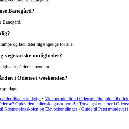
ense Banegård?
e Banegård.
lig?
e og faciliteter tilgængelige for alle.
g vegetariske muligheder?
ligheder på deres menukort.
ården i Odense i weekenden?
g søndage.
se der tillader kæledyr
•
Videoproduktion i Odense: Din guide til effek
Odense? Oplev den italienske gastronomi!
•
Torsdagskoncerter i Odense
til Kosmetologskolen og Elevbehandlinger
•
Guide til Petersmindevej 