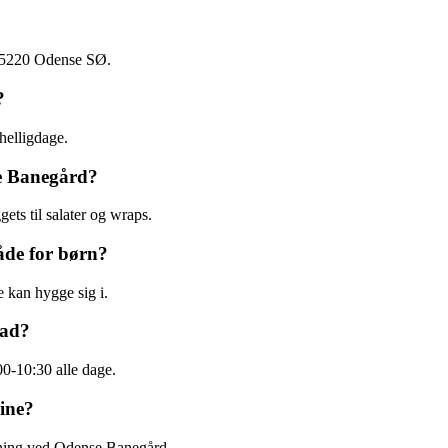
 5220 Odense SØ.
?
helligdage.
e Banegård?
ts til salater og wraps.
åde for børn?
kan hygge sig i.
mad?
0-10:30 alle dage.
ine?
ntning ved Odense Banegård.