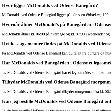
Hvor ligger McDonalds ved Odense Banegård?
McDonalds ved Odense Banegård ligger på adressen Ørbækvej 100,
Hvornår åbner McDonald’s på Banegården i Odense
McDonalds åbner kl. 06:00 på hverdage og kl. 07:00 i weekender og 
Hvilke slags menuer findes på McDonalds ved Odens
På McDonalds ved Odense Banegård kan du få alt fra burgere og nugge
Har McDonalds ved Banegården i Odense et legeomr
Ja, McDonalds ved Odense Banegård har et legeområde, som børnene 
Tilbyder McDonalds ved Odense Banegård morgen
Ja, McDonalds ved Odense Banegård tilbyder morgenmad fra kl. 06:0
Kan jeg bestille McDonalds ved Odense Banegård onl
Ja, du kan bestille McDonalds via deres app og hjemmeside til afhe