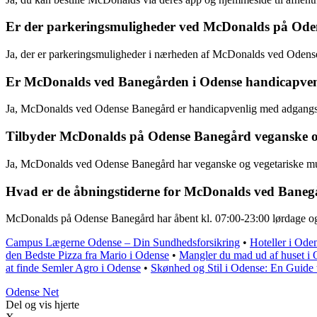
Er der parkeringsmuligheder ved McDonalds på Od
Ja, der er parkeringsmuligheder i nærheden af McDonalds ved Odens
Er McDonalds ved Banegården i Odense handicapven
Ja, McDonalds ved Odense Banegård er handicapvenlig med adgangsramp
Tilbyder McDonalds på Odense Banegård veganske o
Ja, McDonalds ved Odense Banegård har veganske og vegetariske mu
Hvad er de åbningstiderne for McDonalds ved Baneg
McDonalds på Odense Banegård har åbent kl. 07:00-23:00 lørdage o
Campus Lægerne Odense – Din Sundhedsforsikring
•
Hoteller i Oden
den Bedste Pizza fra Mario i Odense
•
Mangler du mad ud af huset i 
at finde Semler Agro i Odense
•
Skønhed og Stil i Odense: En Guide 
O
dense
N
et
Del og vis hjerte