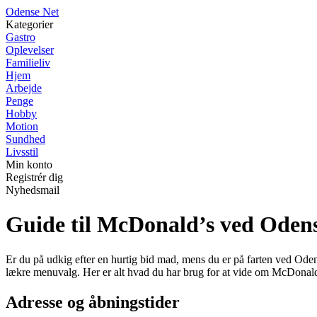
O
dense
N
et
Kategorier
Gastro
Oplevelser
Familieliv
Hjem
Arbejde
Penge
Hobby
Motion
Sundhed
Livsstil
Min konto
Registrér dig
Nyhedsmail
Guide til McDonald’s ved Oden
Er du på udkig efter en hurtig bid mad, mens du er på farten ved Oden
lækre menuvalg. Her er alt hvad du har brug for at vide om McDona
Adresse og åbningstider