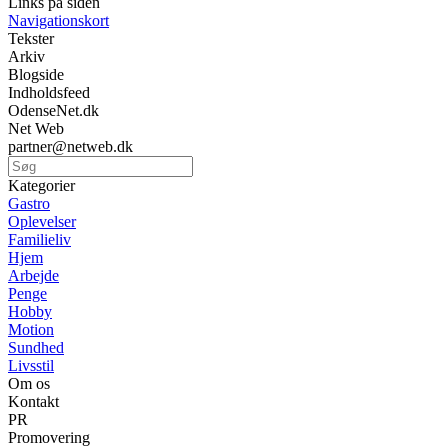
Links på siden
Navigationskort
Tekster
Arkiv
Blogside
Indholdsfeed
OdenseNet.dk
Net Web
partner@netweb.dk
Kategorier
Gastro
Oplevelser
Familieliv
Hjem
Arbejde
Penge
Hobby
Motion
Sundhed
Livsstil
Om os
Kontakt
PR
Promovering