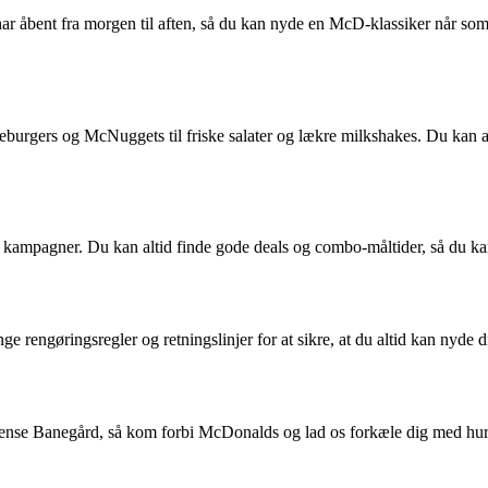
 åbent fra morgen til aften, så du kan nyde en McD-klassiker når som 
urgers og McNuggets til friske salater og lækre milkshakes. Du kan alti
mpagner. Du kan altid finde gode deals og combo-måltider, så du kan 
ge rengøringsregler og retningslinjer for at sikre, at du altid kan nyde 
 Odense Banegård, så kom forbi McDonalds og lad os forkæle dig med hu