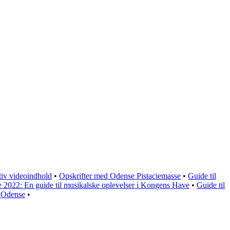
tiv videoindhold
•
Opskrifter med Odense Pistaciemasse
•
Guide til
 2022: En guide til musikalske oplevelser i Kongens Have
•
Guide til
i Odense
•