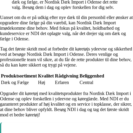
dæk og fælge, er Nordisk Dæk Import i Odense det rette
valg. Besøg dem i dag og oplev forskellen for dig selv.
Uanset om du er på udkig efter nye dæk til din personbil eller ønsker at
opgradere dine fælge på din varebil, kan Nordisk Dæk Import
imødekomme dine behov. Med fokus på kvalitet, holdbarhed og
kundeservice er NDI det oplagte valg, når det drejer sig om dæk og
fælge i Odense.
Tag det første skridt mod at forbedre dit køretøjs ydeevne og sikkerhed
ved at besøge Nordisk Dæk Import i Odense. Deres venlige og
professionelle team vil sikre, at du får de rette produkter til dine behov,
så du kan køre sikkert og trygt på vejene.
Produktsortiment
Kvalitet
Rådgivning
Beliggenhed
Dæk og Fælge
Høj
Erfaren
Central
Opgrader dit køretøj med kvalitetsprodukter fra Nordisk Dæk Import i
Odense og oplev forskellen i ydeevne og køreglæde. Med NDI er du
garanteret produkter af høj kvalitet og en service i topklasse, der sikrer,
at dine behov bliver opfyldt. Besøg NDI i dag og tag det første skridt
mod et bedre køretøj!