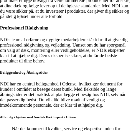
produkter er nøje udvalgt fra velrenommerede producenter for at sikre,
at dine dæk og fælge lever op til de højeste standarder. Med NDI kan
du være sikker på, at du investerer i produkter, der giver dig sikker og
pålidelig kørsel under alle forhold.
Professionel Rådgivning
NDIs team af erfarne og dygtige medarbejdere står klar til at give dig
professionel rådgivning og vejledning. Uanset om du har spørgsmål
om valg af dæk, montering eller vedligeholdelse, er NDIs eksperter
klar til at hjælpe dig. Deres ekspertise sikrer, at du får de bedste
produkter til dine behov.
Beliggenhed og Åbningstider
NDI har en central beliggenhed i Odense, hvilket gør det nemt for
kunder i området at besøge deres butik. Med fleksible og lange
åbningstider er det praktisk at planlægge et besøg hos NDI, selv når
det passer dig bedst. Du vil altid blive mødt af venligt og
imødekommende personale, der er klar til at hjælpe dig.
Affør dig i hjulene med Nordisk Dæk Import i Odense
Når det kommer til kvalitet, service og ekspertise inden for