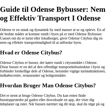
Guide til Odense Bybusser: Nem
og Effektiv Transport I Odense
Odense er en smuk og dynamisk by med masser at se og opleve. En af
de bedste måder at komme rundt i byen på er med Odense Bybusser.
Uanset om du er turist eller lokalborger, giver Odense Citybus dig en
nem og effektiv transportmulighed til at udforske byen.
Hvad er Odense Citybus?
Odense Citybus er busser, der kører rundt i cityområdet i Odense.
Disse busser er en del af den offentlige transportinfrastruktur i byen og
forbinder forskellige dele af Odense, herunder vigtige turistattraktioner,
indkøbscentre, restauranter og boligområder.
Hvordan Bruger Man Odense Citybus?
Det er nemt at bruge Odense Citybus. Du kan enten finde
busstoppesteder på gaden eller downloade en app, der viser dig
tidsplaner og ruter. Når bussen nærmer sig dit stop, skal du stige på og