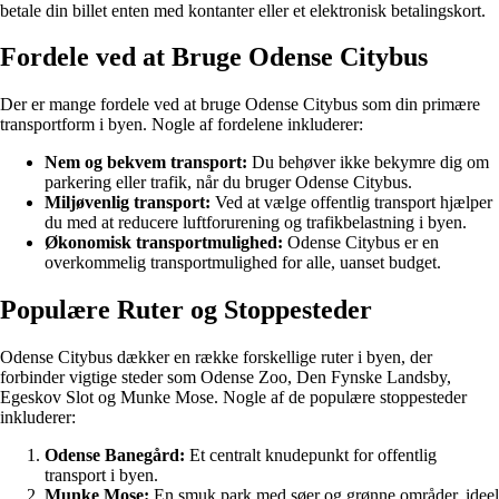
betale din billet enten med kontanter eller et elektronisk betalingskort.
Fordele ved at Bruge Odense Citybus
Der er mange fordele ved at bruge Odense Citybus som din primære
transportform i byen. Nogle af fordelene inkluderer:
Nem og bekvem transport:
Du behøver ikke bekymre dig om
parkering eller trafik, når du bruger Odense Citybus.
Miljøvenlig transport:
Ved at vælge offentlig transport hjælper
du med at reducere luftforurening og trafikbelastning i byen.
Økonomisk transportmulighed:
Odense Citybus er en
overkommelig transportmulighed for alle, uanset budget.
Populære Ruter og Stoppesteder
Odense Citybus dækker en række forskellige ruter i byen, der
forbinder vigtige steder som Odense Zoo, Den Fynske Landsby,
Egeskov Slot og Munke Mose. Nogle af de populære stoppesteder
inkluderer:
Odense Banegård:
Et centralt knudepunkt for offentlig
transport i byen.
Munke Mose:
En smuk park med søer og grønne områder, ideel