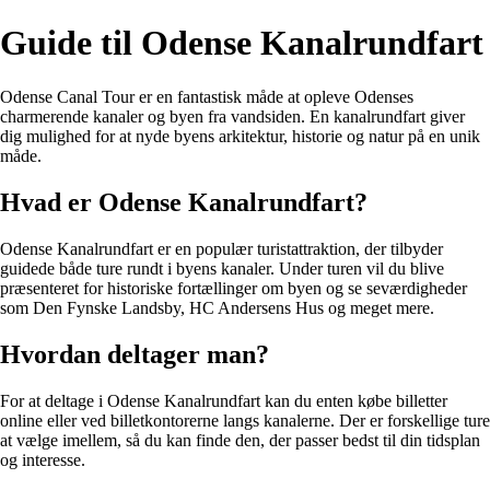
Guide til Odense Kanalrundfart
Odense Canal Tour er en fantastisk måde at opleve Odenses
charmerende kanaler og byen fra vandsiden. En kanalrundfart giver
dig mulighed for at nyde byens arkitektur, historie og natur på en unik
måde.
Hvad er Odense Kanalrundfart?
Odense Kanalrundfart er en populær turistattraktion, der tilbyder
guidede både ture rundt i byens kanaler. Under turen vil du blive
præsenteret for historiske fortællinger om byen og se seværdigheder
som Den Fynske Landsby, HC Andersens Hus og meget mere.
Hvordan deltager man?
For at deltage i Odense Kanalrundfart kan du enten købe billetter
online eller ved billetkontorerne langs kanalerne. Der er forskellige ture
at vælge imellem, så du kan finde den, der passer bedst til din tidsplan
og interesse.