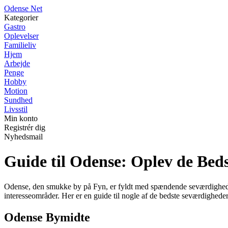
O
dense
N
et
Kategorier
Gastro
Oplevelser
Familieliv
Hjem
Arbejde
Penge
Hobby
Motion
Sundhed
Livsstil
Min konto
Registrér dig
Nyhedsmail
Guide til Odense: Oplev de Beds
Odense, den smukke by på Fyn, er fyldt med spændende seværdigheder o
interesseområder. Her er en guide til nogle af de bedste seværdigheder
Odense Bymidte