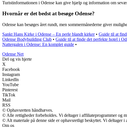
Turistinformationen i Odense kan give hjælp og information om seværd
Hvornår er det bedst at besøge Odense?
Odense kan besøges året rundt, men sommermånederne giver mulighed 
Sankt Hans Kirke i Odense – En perle blandt kirker
•
Guide til at fin
Odense Bodybuilding Club
•
Guide til at finde det perfekte hotel i 
Nattergalen i Odense: En komplet guide
•
O
dense
N
et
Del og vis hjerte
X
Facebook
Instagram
LinkedIn
YouTube
Pinterest
TikTok
Mail
RSS
© Ophavsretten håndhæves.
© Alle rettigheder forbeholdes. Vi deltager i affiliateprogrammer og m
© Alt materiale på denne side er ophavsretligt beskyttet. Vi deltager 
Om os