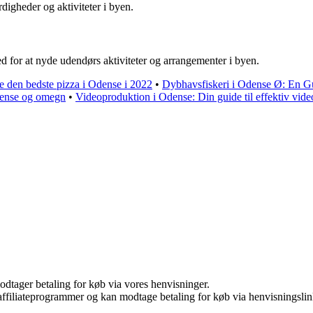
igheder og aktiviteter i byen.
for at nyde udendørs aktiviteter og arrangementer i byen.
de den bedste pizza i Odense i 2022
•
Dybhavsfiskeri i Odense Ø: En Gui
Odense og omegn
•
Videoproduktion i Odense: Din guide til effektiv vid
odtager betaling for køb via vores henvisninger.
i affiliateprogrammer og kan modtage betaling for køb via henvisningslin