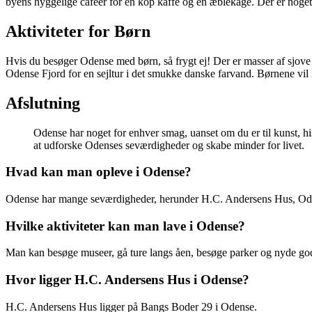
byens hyggelige caféer for en kop kaffe og en æblekage. Der er noget
Aktiviteter for Børn
Hvis du besøger Odense med børn, så frygt ej! Der er masser af sjove 
Odense Fjord for en sejltur i det smukke danske farvand. Børnene vil 
Afslutning
Odense har noget for enhver smag, uanset om du er til kunst, hi
at udforske Odenses seværdigheder og skabe minder for livet.
Hvad kan man opleve i Odense?
Odense har mange seværdigheder, herunder H.C. Andersens Hus, O
Hvilke aktiviteter kan man lave i Odense?
Man kan besøge museer, gå ture langs åen, besøge parker og nyde god
Hvor ligger H.C. Andersens Hus i Odense?
H.C. Andersens Hus ligger på Bangs Boder 29 i Odense.