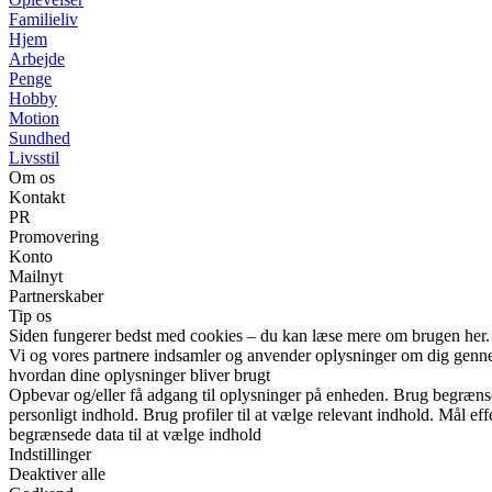
Familieliv
Hjem
Arbejde
Penge
Hobby
Motion
Sundhed
Livsstil
Om os
Kontakt
PR
Promovering
Konto
Mailnyt
Partnerskaber
Tip os
Siden fungerer bedst med cookies – du kan læse mere om brugen her.
Vi og vores partnere indsamler og anvender oplysninger om dig gennem 
hvordan dine oplysninger bliver brugt
Opbevar og/eller få adgang til oplysninger på enheden. Brug begrænsede 
personligt indhold. Brug profiler til at vælge relevant indhold. Mål e
begrænsede data til at vælge indhold
Indstillinger
Deaktiver alle