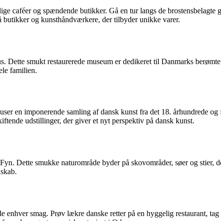
lige caféer og spændende butikker. Gå en tur langs de brostensbelagte
 butikker og kunsthåndværkere, der tilbyder unikke varer.
. Dette smukt restaurerede museum er dedikeret til Danmarks berømte e
ele familien.
ser en imponerende samling af dansk kunst fra det 18. århundrede og f
ende udstillinger, der giver et nyt perspektiv på dansk kunst.
yn. Dette smukke naturområde byder på skovområder, søer og stier, der e
dskab.
ille enhver smag. Prøv lækre danske retter på en hyggelig restaurant, tag