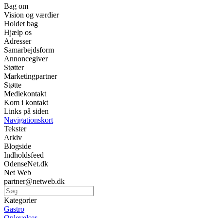
Bag om
Vision og værdier
Holdet bag
Hjælp os
Adresser
Samarbejdsform
Annoncegiver
Støtter
Marketingpartner
Støtte
Mediekontakt
Kom i kontakt
Links på siden
Navigationskort
Tekster
Arkiv
Blogside
Indholdsfeed
OdenseNet.dk
Net Web
partner@netweb.dk
Kategorier
Gastro
Oplevelser