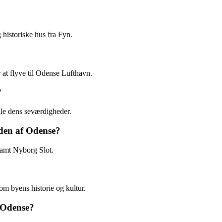
istoriske hus fra Fyn.
r at flyve til Odense Lufthavn.
?
lle dens seværdigheder.
den af Odense?
amt Nyborg Slot.
om byens historie og kultur.
 Odense?