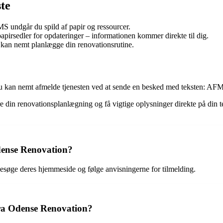
te
S undgår du spild af papir og ressourcer.
pirsedler for opdateringer – informationen kommer direkte til dig.
kan nemt planlægge din renovationsrutine.
u kan nemt afmelde tjenesten ved at sende en besked med teksten: 
in renovationsplanlægning og få vigtige oplysninger direkte på din te
dense Renovation?
søge deres hjemmeside og følge anvisningerne for tilmelding.
fra Odense Renovation?