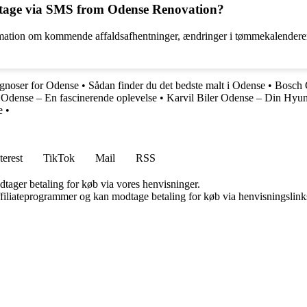
dtage via SMS from Odense Renovation?
ation om kommende affaldsafhentninger, ændringer i tømmekalenderen s
rognoser for Odense
•
Sådan finder du det bedste malt i Odense
•
Bosch C
i Odense – En fascinerende oplevelse
•
Karvil Biler Odense – Din Hyun
e
•
terest
TikTok
Mail
RSS
dtager betaling for køb via vores henvisninger.
affiliateprogrammer og kan modtage betaling for køb via henvisningslinks