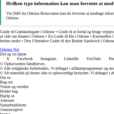
Hvilken type information kan man forvente at mo
Via SMS fra Odense Renovation kan du forvente at modtage inform
Odense.
Guide til Grønlandsgade i Odense
•
Guide til at forstå og bruge vejrp
at vide om frisører i Odense
•
En Guide til Hø i Odense
•
Karrusellen 
bedste steder
•
Den Ultimative Guide til den Bedste Sandwich i Odens
O
dense
N
et
Del og vis hjerte
X
Facebook
Instagram
LinkedIn
YouTube
Pin
© Ophavsretten håndhæves.
© Alle rettigheder forbeholdes. Vi deltager i affiliateprogrammer og mo
© Alt materiale på denne side er ophavsretligt beskyttet. Vi deltager i 
Om os
Bag om
Vision og værdier
Holdet bag
Hjælp os
Adresser
Samarbejdsform
Annoncegiver