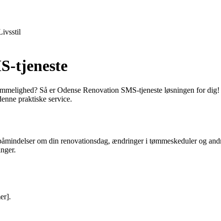
Livsstil
S-tjeneste
emmelighed? Så er Odense Renovation SMS-tjeneste løsningen for dig! 
enne praktiske service.
mindelser om din renovationsdag, ændringer i tømmeskeduler og andre r
inger.
er].