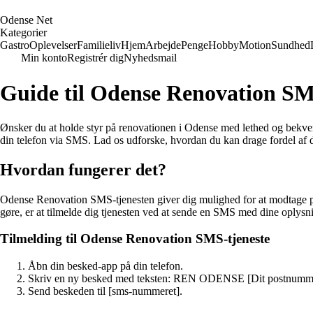
O
dense
N
et
Kategorier
Gastro
Oplevelser
Familieliv
Hjem
Arbejde
Penge
Hobby
Motion
Sundhed
Min konto
Registrér dig
Nyhedsmail
Guide til Odense Renovation SM
Ønsker du at holde styr på renovationen i Odense med lethed og bekv
din telefon via SMS. Lad os udforske, hvordan du kan drage fordel af d
Hvordan fungerer det?
Odense Renovation SMS-tjenesten giver dig mulighed for at modtage på
gøre, er at tilmelde dig tjenesten ved at sende en SMS med dine oplysn
Tilmelding til Odense Renovation SMS-tjeneste
Åbn din besked-app på din telefon.
Skriv en ny besked med teksten: REN ODENSE [Dit postnumm
Send beskeden til [sms-nummeret].