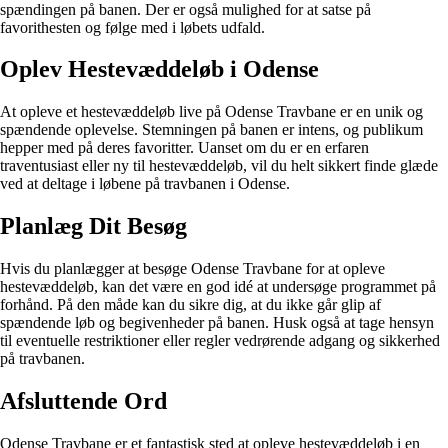
spændingen på banen. Der er også mulighed for at satse på
favorithesten og følge med i løbets udfald.
Oplev Hestevæddeløb i Odense
At opleve et hestevæddeløb live på Odense Travbane er en unik og
spændende oplevelse. Stemningen på banen er intens, og publikum
hepper med på deres favoritter. Uanset om du er en erfaren
traventusiast eller ny til hestevæddeløb, vil du helt sikkert finde glæde
ved at deltage i løbene på travbanen i Odense.
Planlæg Dit Besøg
Hvis du planlægger at besøge Odense Travbane for at opleve
hestevæddeløb, kan det være en god idé at undersøge programmet på
forhånd. På den måde kan du sikre dig, at du ikke går glip af
spændende løb og begivenheder på banen. Husk også at tage hensyn
til eventuelle restriktioner eller regler vedrørende adgang og sikkerhed
på travbanen.
Afsluttende Ord
Odense Travbane er et fantastisk sted at opleve hestevæddeløb i en