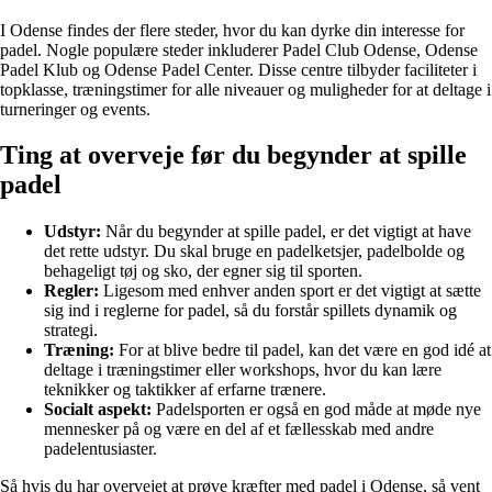
I Odense findes der flere steder, hvor du kan dyrke din interesse for
padel. Nogle populære steder inkluderer Padel Club Odense, Odense
Padel Klub og Odense Padel Center. Disse centre tilbyder faciliteter i
topklasse, træningstimer for alle niveauer og muligheder for at deltage i
turneringer og events.
Ting at overveje før du begynder at spille
padel
Udstyr:
Når du begynder at spille padel, er det vigtigt at have
det rette udstyr. Du skal bruge en padelketsjer, padelbolde og
behageligt tøj og sko, der egner sig til sporten.
Regler:
Ligesom med enhver anden sport er det vigtigt at sætte
sig ind i reglerne for padel, så du forstår spillets dynamik og
strategi.
Træning:
For at blive bedre til padel, kan det være en god idé at
deltage i træningstimer eller workshops, hvor du kan lære
teknikker og taktikker af erfarne trænere.
Socialt aspekt:
Padelsporten er også en god måde at møde nye
mennesker på og være en del af et fællesskab med andre
padelentusiaster.
Så hvis du har overvejet at prøve kræfter med padel i Odense, så vent