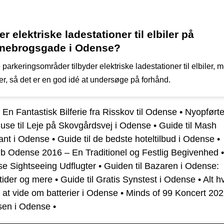
er elektriske ladestationer til elbiler på
nebrogsgade i Odense?
parkeringsområder tilbyder elektriske ladestationer til elbiler, 
er, så det er en god idé at undersøge på forhånd.
l En Fantastisk Bilferie fra Risskov til Odense
•
Nyopført
se til Leje på Skovgårdsvej i Odense
•
Guide til Mash
ant i Odense
•
Guide til de bedste hoteltilbud i Odense
•
øb Odense 2016 – En Traditionel og Festlig Begivenhed
se Sightseeing Udflugter
•
Guiden til Bazaren i Odense:
tider og mere
•
Guide til Gratis Synstest i Odense
•
Alt h
at vide om batterier i Odense
•
Minds of 99 Koncert 202
sen i Odense
•