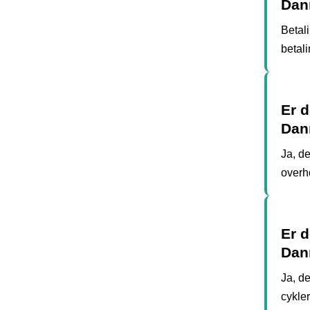
Dan
Betali
betal
Er d
Dan
Ja, d
overh
Er 
Dan
Ja, de
cykle