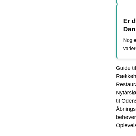
Er d
Dan
Nogle 
varier
Guide ti
Rækkehu
Restaur
Nytårsl
til Oden
Åbnings
behøver 
Oplevel