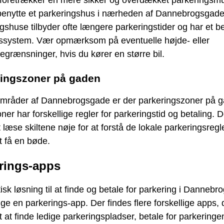
 foretrækker en mere sikker og overdækket parkeringsmu
benytte et parkeringshus i nærheden af Dannebrogsgade
gshuse tilbyder ofte længere parkeringstider og har et 
gssystem. Vær opmærksom på eventuelle højde- eller
grænsninger, hvis du kører en større bil.
ringszoner på gaden
 områder af Dannebrogsgade er der parkeringszoner på 
ner har forskellige regler for parkeringstid og betaling. D
at læse skiltene nøje for at forstå de lokale parkeringsregl
t få en bøde.
rings-apps
isk løsning til at finde og betale for parkering i Danneb
uge en parkerings-app. Der findes flere forskellige apps, 
 at finde ledige parkeringspladser, betale for parkeringe