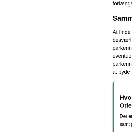
forlænge
Samm
At find
besværl
parkeri
eventuel
parkeri
at byde 
Hvo
Ode
Der e
samt 