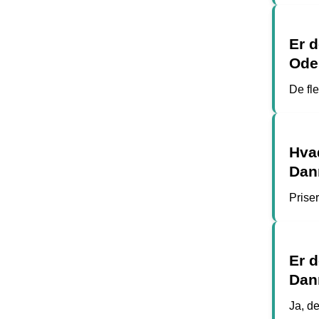
Er d
Ode
De fl
Hvad
Dan
Priser
Er 
Dan
Ja, d