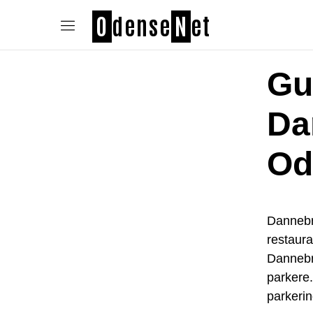
O
dense
N
et
Gui
Da
Od
Dannebr
restaura
Dannebr
parkere.
parkeri