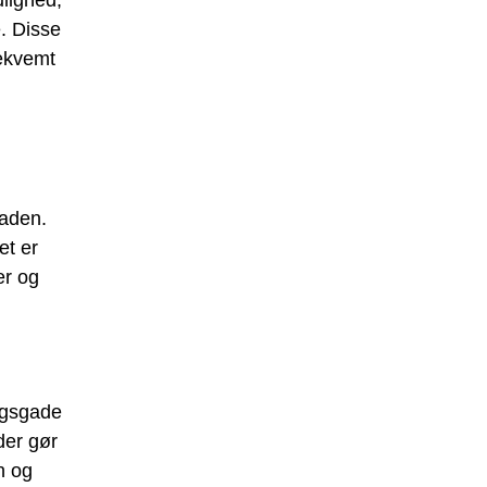
lighed,
. Disse
bekvemt
gaden.
et er
er og
rogsgade
der gør
n og