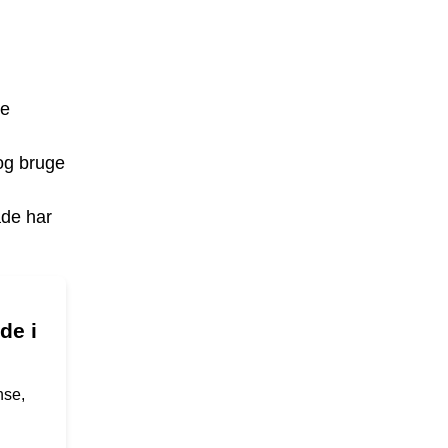
re
og bruge
ade har
de i
nse,