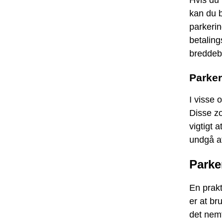
Hvis du
kan du 
parkerin
betalin
breddebe
Parke
I visse
Disse zo
vigtigt 
undgå a
Parke
En prakt
er at br
det nemt