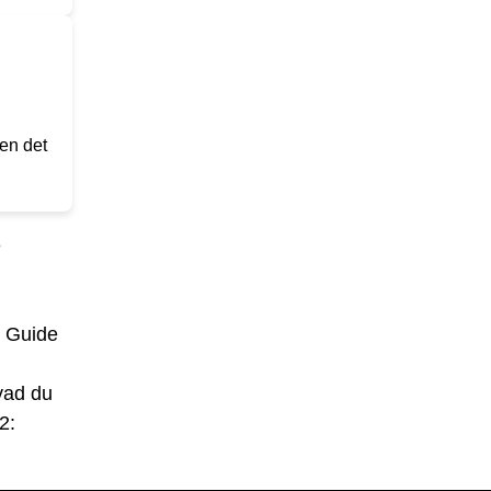
men det
e
•
Guide
vad du
2: