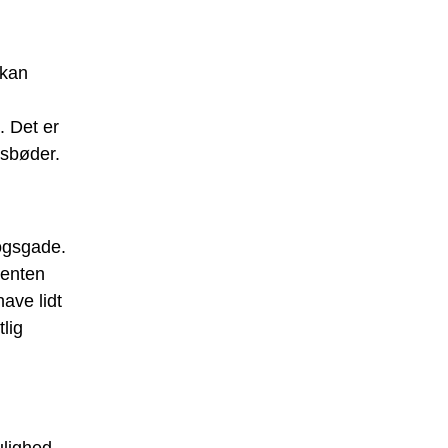
 kan
. Det er
gsbøder.
rogsgade.
 enten
ave lidt
lig