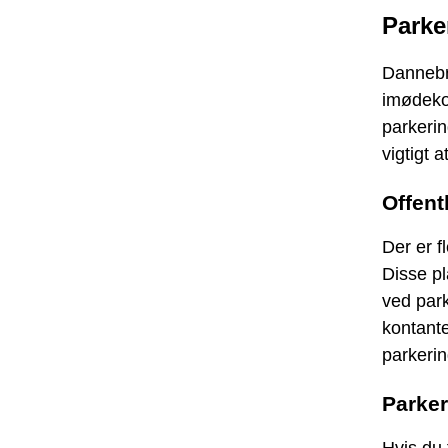
Parke
Dannebro
imødeko
parkeri
vigtigt 
Offent
Der er f
Disse pl
ved park
kontante
parkerin
Parke