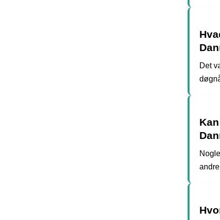
Hva
Dan
Det v
døgnå
Kan
Dan
Nogle
andre 
Hvo