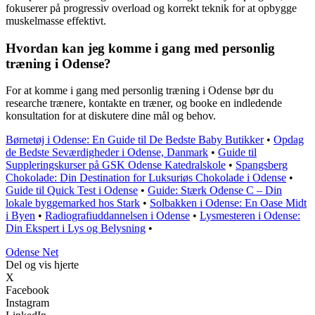
fokuserer på progressiv overload og korrekt teknik for at opbygge
muskelmasse effektivt.
Hvordan kan jeg komme i gang med personlig
træning i Odense?
For at komme i gang med personlig træning i Odense bør du
researche trænere, kontakte en træner, og booke en indledende
konsultation for at diskutere dine mål og behov.
Børnetøj i Odense: En Guide til De Bedste Baby Butikker
•
Opdag
de Bedste Seværdigheder i Odense, Danmark
•
Guide til
Suppleringskurser på GSK Odense Katedralskole
•
Spangsberg
Chokolade: Din Destination for Luksuriøs Chokolade i Odense
•
Guide til Quick Test i Odense
•
Guide: Stærk Odense C – Din
lokale byggemarked hos Stark
•
Solbakken i Odense: En Oase Midt
i Byen
•
Radiografiuddannelsen i Odense
•
Lysmesteren i Odense:
Din Ekspert i Lys og Belysning
•
O
dense
N
et
Del og vis hjerte
X
Facebook
Instagram