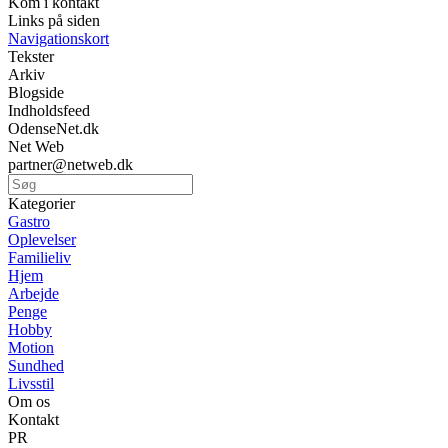
Kom i kontakt
Links på siden
Navigationskort
Tekster
Arkiv
Blogside
Indholdsfeed
OdenseNet.dk
Net Web
partner@netweb.dk
Kategorier
Gastro
Oplevelser
Familieliv
Hjem
Arbejde
Penge
Hobby
Motion
Sundhed
Livsstil
Om os
Kontakt
PR