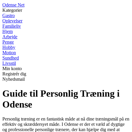
O
dense
N
et
Kategorier
Gastro
Oplevelser
Familieliv
Hjem
Arbejde
Penge
Hobby
Motion
Sundhed
Livsstil
Min konto
Registrér dig
Nyhedsmail
Guide til Personlig Træning i
Odense
Personlig træning er en fantastisk måde at nå dine træningsmål på en
effektiv og skræddersyet måde. I Odense er der et væld af dygtige
og professionelle personlige trænere, der kan hjælpe dig med at