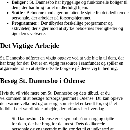
Boliger
: St. Dannesbo har hyggelige og funktionelle boliger til
dem, der har brug for et midlertidigt hjem.
Støtte
: Beboerne modtager omfattende støtte fra det dedikerede
personale, der arbejder på forsorgshjemmet.
Programmer
: Der tilbydes forskellige programmer og
aktiviteter, der sigter mod at styrke beboernes færdigheder og
øge deres velvære.
Det Vigtige Arbejde
St. Dannesbo udfører en vigtig opgave ved at yde hjælp til dem, der
har brug for det. Det er en vigtig ressource i samfundet og spiller en
afgørende rolle i at støtte udsatte borgere på deres vej til bedring.
Besøg St. Dannesbo i Odense
Hvis du vil vide mere om St. Dannesbo og dets tilbud, er du
velkommen til at besøge forsorgshjemmet i Odense. Du kan opleve
den varme velkomst og omsorg, som stedet er kendt for, og få et
indblik i det værdifulde arbejde, der udføres her hver dag.
St. Dannesbo i Odense er et symbol på omsorg og støtte
for dem, der har brug for det mest. Dets dedikerede
personale og engagerede miljø gør det til et unikt sted at