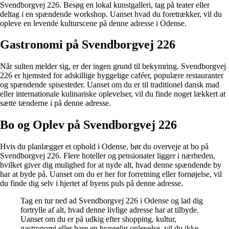
Svendborgvej 226. Besøg en lokal kunstgalleri, tag på teater eller
deltag i en spændende workshop. Uanset hvad du foretrækker, vil du
opleve en levende kulturscene på denne adresse i Odense.
Gastronomi på Svendborgvej 226
Når sulten melder sig, er der ingen grund til bekymring. Svendborgvej
226 er hjemsted for adskillige hyggelige caféer, populære restauranter
og spændende spisesteder. Uanset om du er til traditionel dansk mad
eller internationale kulinariske oplevelser, vil du finde noget lækkert at
sætte tænderne i på denne adresse.
Bo og Oplev på Svendborgvej 226
Hvis du planlægger et ophold i Odense, bør du overveje at bo på
Svendborgvej 226. Flere hoteller og pensionater ligger i nærheden,
hvilket giver dig mulighed for at nyde alt, hvad denne spændende by
har at byde på. Uanset om du er her for forretning eller fornøjelse, vil
du finde dig selv i hjertet af byens puls på denne adresse.
Tag en tur ned ad Svendborgvej 226 i Odense og lad dig
fortrylle af alt, hvad denne livlige adresse har at tilbyde.
Uanset om du er på udkig efter shopping, kultur,
gastronomi eller bare en hyggelig oplevelse, vil du ikke