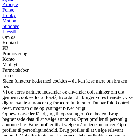
Arbejde
Penge
Hobby
Motion
Sundhed
Livsstil
Om os
Kontakt
PR
Promovering
Konto
Mailnyt
Partnerskaber
Tip os
Siden fungerer bedst med cookies – du kan læse mere om brugen
her.
Vi og vores partnere indsamler og anvender oplysninger om dig
gennem cookies for at forstå, hvordan du bruger vores tjenester, vise
dig relevante annoncer og forbedre funktioner. Du har fuld kontrol
over, hvordan dine oplysninger bliver brugt
Opbevar og/eller få adgang til oplysninger på enheden. Brug
begrænsede data til at vælge annoncer. Opret profiler til personlig
annoncering. Brug profiler til at vælge målrettede annoncer. Opret
profiler til personligt indhold. Brug profiler til at vælge relevant
indhold. Mål effektiviteten af annoncer. Mål indholdets ydeevne.