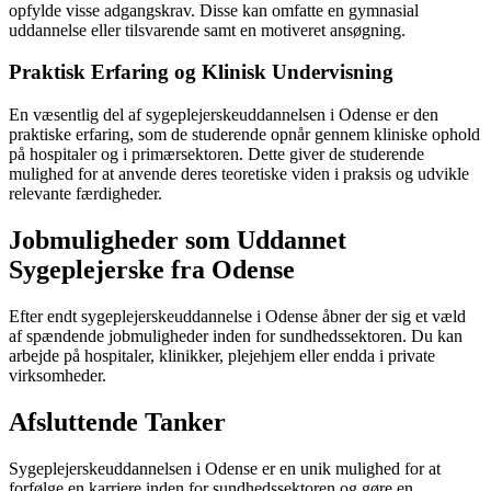
opfylde visse adgangskrav. Disse kan omfatte en gymnasial
uddannelse eller tilsvarende samt en motiveret ansøgning.
Praktisk Erfaring og Klinisk Undervisning
En væsentlig del af sygeplejerskeuddannelsen i Odense er den
praktiske erfaring, som de studerende opnår gennem kliniske ophold
på hospitaler og i primærsektoren. Dette giver de studerende
mulighed for at anvende deres teoretiske viden i praksis og udvikle
relevante færdigheder.
Jobmuligheder som Uddannet
Sygeplejerske fra Odense
Efter endt sygeplejerskeuddannelse i Odense åbner der sig et væld
af spændende jobmuligheder inden for sundhedssektoren. Du kan
arbejde på hospitaler, klinikker, plejehjem eller endda i private
virksomheder.
Afsluttende Tanker
Sygeplejerskeuddannelsen i Odense er en unik mulighed for at
forfølge en karriere inden for sundhedssektoren og gøre en