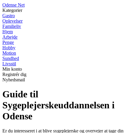
O
dense
N
et
Kategorier
Gastro
Oplevelser
Familieliv
Hjem
Arbejde
Penge
Hobby
Motion
Sundhed
Livsstil
Min konto
Registrér dig
Nyhedsmail
Guide til
Sygeplejerskeuddannelsen i
Odense
Er du interesseret i at blive sygeplejerske og overvejer at tage din