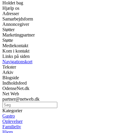
Holdet bag
Hjælp os
Adresser
Samarbejdsform
Annoncegiver
Støtter
Marketingpartner
Støtte
Mediekontakt
Kom i kontakt
Links på siden
Navigationskort
Tekster
Arkiv
Blogside
Indholdsfeed
OdenseNet.dk
Net Web
partner@netweb.dk
Kategorier
Gastro
Oplevelser
Familieliv
Hjem