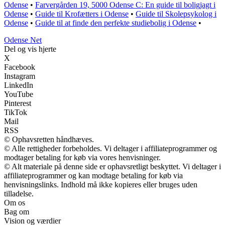
Odense
•
Farvergården 19, 5000 Odense C: En guide til boligjagt i
Odense
•
Guide til Krofætters i Odense
•
Guide til Skolepsykolog i
Odense
•
Guide til at finde den perfekte studiebolig i Odense
•
O
dense
N
et
Del og vis hjerte
X
Facebook
Instagram
LinkedIn
YouTube
Pinterest
TikTok
Mail
RSS
© Ophavsretten håndhæves.
© Alle rettigheder forbeholdes. Vi deltager i affiliateprogrammer og
modtager betaling for køb via vores henvisninger.
© Alt materiale på denne side er ophavsretligt beskyttet. Vi deltager i
affiliateprogrammer og kan modtage betaling for køb via
henvisningslinks. Indhold må ikke kopieres eller bruges uden
tilladelse.
Om os
Bag om
Vision og værdier