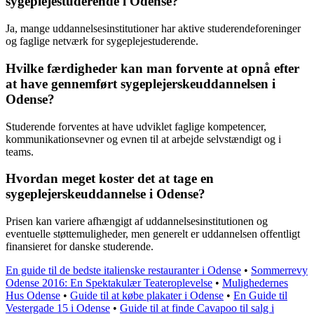
sygeplejestuderende i Odense?
Ja, mange uddannelsesinstitutioner har aktive studerendeforeninger
og faglige netværk for sygeplejestuderende.
Hvilke færdigheder kan man forvente at opnå efter
at have gennemført sygeplejerskeuddannelsen i
Odense?
Studerende forventes at have udviklet faglige kompetencer,
kommunikationsevner og evnen til at arbejde selvstændigt og i
teams.
Hvordan meget koster det at tage en
sygeplejerskeuddannelse i Odense?
Prisen kan variere afhængigt af uddannelsesinstitutionen og
eventuelle støttemuligheder, men generelt er uddannelsen offentligt
finansieret for danske studerende.
En guide til de bedste italienske restauranter i Odense
•
Sommerrevy
Odense 2016: En Spektakulær Teateroplevelse
•
Mulighedernes
Hus Odense
•
Guide til at købe plakater i Odense
•
En Guide til
Vestergade 15 i Odense
•
Guide til at finde Cavapoo til salg i