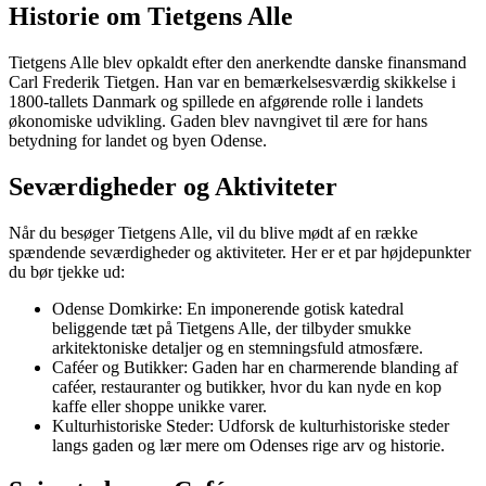
Historie om Tietgens Alle
Tietgens Alle blev opkaldt efter den anerkendte danske finansmand
Carl Frederik Tietgen. Han var en bemærkelsesværdig skikkelse i
1800-tallets Danmark og spillede en afgørende rolle i landets
økonomiske udvikling. Gaden blev navngivet til ære for hans
betydning for landet og byen Odense.
Seværdigheder og Aktiviteter
Når du besøger Tietgens Alle, vil du blive mødt af en række
spændende seværdigheder og aktiviteter. Her er et par højdepunkter
du bør tjekke ud:
Odense Domkirke: En imponerende gotisk katedral
beliggende tæt på Tietgens Alle, der tilbyder smukke
arkitektoniske detaljer og en stemningsfuld atmosfære.
Caféer og Butikker: Gaden har en charmerende blanding af
caféer, restauranter og butikker, hvor du kan nyde en kop
kaffe eller shoppe unikke varer.
Kulturhistoriske Steder: Udforsk de kulturhistoriske steder
langs gaden og lær mere om Odenses rige arv og historie.