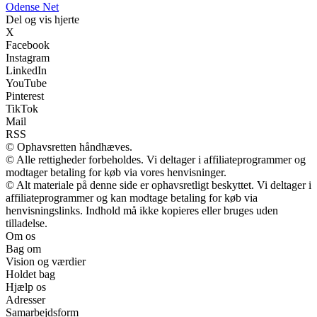
O
dense
N
et
Del og vis hjerte
X
Facebook
Instagram
LinkedIn
YouTube
Pinterest
TikTok
Mail
RSS
© Ophavsretten håndhæves.
© Alle rettigheder forbeholdes. Vi deltager i affiliateprogrammer og
modtager betaling for køb via vores henvisninger.
© Alt materiale på denne side er ophavsretligt beskyttet. Vi deltager i
affiliateprogrammer og kan modtage betaling for køb via
henvisningslinks. Indhold må ikke kopieres eller bruges uden
tilladelse.
Om os
Bag om
Vision og værdier
Holdet bag
Hjælp os
Adresser
Samarbejdsform