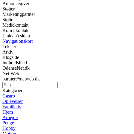
Annoncegiver
Støtter
Marketingpartner
Støtte
Mediekontakt
Kom i kontakt
Links på siden
Navigationskort
Tekster
Arkiv
Blogside
Indholdsfeed
OdenseNet.dk
Net Web
partner@netweb.dk
Kategorier
Gastro
Oplevelser
Familieliv
Hjem
Arbejde
Penge
Hobby
Motion