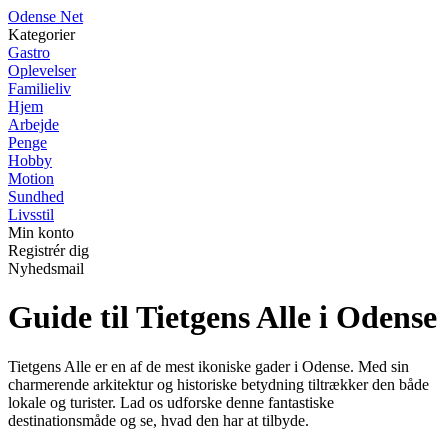
O
dense
N
et
Kategorier
Gastro
Oplevelser
Familieliv
Hjem
Arbejde
Penge
Hobby
Motion
Sundhed
Livsstil
Min konto
Registrér dig
Nyhedsmail
Guide til Tietgens Alle i Odense
Tietgens Alle er en af de mest ikoniske gader i Odense. Med sin
charmerende arkitektur og historiske betydning tiltrækker den både
lokale og turister. Lad os udforske denne fantastiske
destinationsmåde og se, hvad den har at tilbyde.