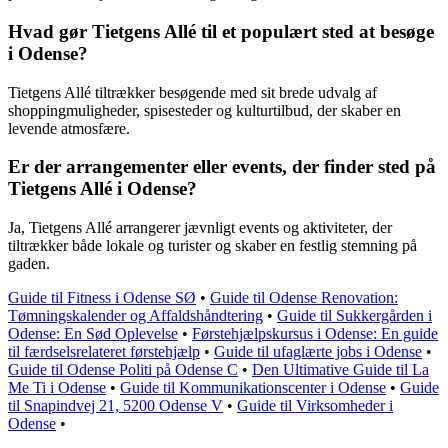
Hvad gør Tietgens Allé til et populært sted at besøge
i Odense?
Tietgens Allé tiltrækker besøgende med sit brede udvalg af
shoppingmuligheder, spisesteder og kulturtilbud, der skaber en
levende atmosfære.
Er der arrangementer eller events, der finder sted på
Tietgens Allé i Odense?
Ja, Tietgens Allé arrangerer jævnligt events og aktiviteter, der
tiltrækker både lokale og turister og skaber en festlig stemning på
gaden.
Guide til Fitness i Odense SØ
•
Guide til Odense Renovation:
Tømningskalender og Affaldshåndtering
•
Guide til Sukkergården i
Odense: En Sød Oplevelse
•
Førstehjælpskursus i Odense: En guide
til færdselsrelateret førstehjælp
•
Guide til ufaglærte jobs i Odense
•
Guide til Odense Politi på Odense C
•
Den Ultimative Guide til La
Me Ti i Odense
•
Guide til Kommunikationscenter i Odense
•
Guide
til Snapindvej 21, 5200 Odense V
•
Guide til Virksomheder i
Odense
•