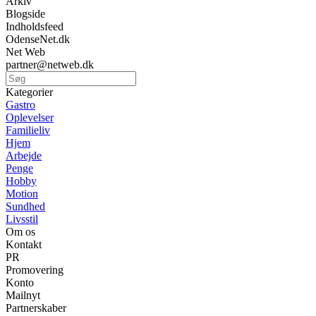
Arkiv
Blogside
Indholdsfeed
OdenseNet.dk
Net Web
partner@netweb.dk
Kategorier
Gastro
Oplevelser
Familieliv
Hjem
Arbejde
Penge
Hobby
Motion
Sundhed
Livsstil
Om os
Kontakt
PR
Promovering
Konto
Mailnyt
Partnerskaber