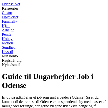
O
dense
N
et
Kategorier
Gastro
Oplevelser
Familieliv
Hjem
Arbejde
Penge
Hobby
Motion
Sundhed
Livsstil
Min konto
Registrér dig
Nyhedsmail
Guide til Ungarbejder Job i
Odense
Er du på udkig efter et job som ung arbejder i Odense? Så er du
kommet til det rette sted! Odense er en spændende by med masser af
muligheder for unge, der gerne vil tjene lidt ekstra penge og få