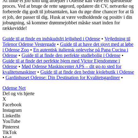
At finde et job som ung arbejder i Odense kan være en spændende
proces. Ved at bruge de rette søgeord, opdatere dit CV, netværke og
forberede dig godt til jobsamtalen, kan du øge dine chancer for at få
et job, der passer til dig. Husk at være vedholdende og positiv i din
jobsøgning, så kommer drømmejobbet måske snart inden for
rækkevidde!
Guide til at finde en indskudsfri lejlighed i Odense
•
Vejledning til
Telenor Odense Vestergade
•
Guide til at have det sjovt med at løbe
i Odense Zoo
•
En autentisk italiensk oplevelse på Papa Cucina i
Odense
•
Guide til at finde den perfekte studiebolig i Odense
•
Guide til at finde det perfekte hjem med Victor Ejendomme i
Odense
•
Mød Odense Maskincenter APS – dit go-to sted for
kvalitetsmaskiner
•
Guide til at finde den bedste kjolebutik i Odense
•
Gardinhuset Odense: Din Destination for Kvalitetsgardiner
•
O
dense
N
et
Del og vis hjerte
X
Facebook
Instagram
LinkedIn
YouTube
Pinterest
TikTok
Mail