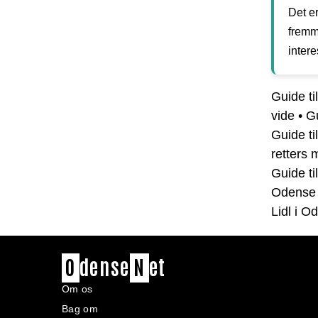
Det er
fremme
intere
Guide t
vide
•
Gu
Guide ti
retters
Guide ti
Odense
Lidl i O
O
dense
N
et
Om os
Bag om