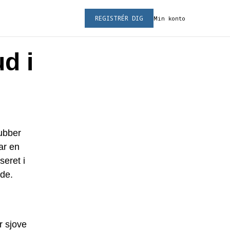
REGISTRÉR DIG
Min konto
d i
lubber
ar en
eret i
nde.
r sjove