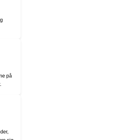
og
rne på
.
der,