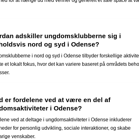
hed for at hænge ud med venner og generelt et safe space at væ
rdan adskiller ungdomsklubberne sig i
holdsvis nord og syd i Odense?
msklubberne i nord og syd i Odense tilbyder forskellige aktivite
te et lokalt fokus, hvor det kan variere baseret på områdets beh
sser.
 er fordelene ved at være en del af
domsaktiviteter i Odense?
lene ved at deltage i ungdomsaktiviteter i Odense inkluderer
eder for personlig udvikling, sociale interaktioner, og skabe
arige venskaber.