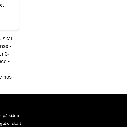
et
 skal
ense
•
er 3-
nse
•
i
le hos
s på siden
gationskort