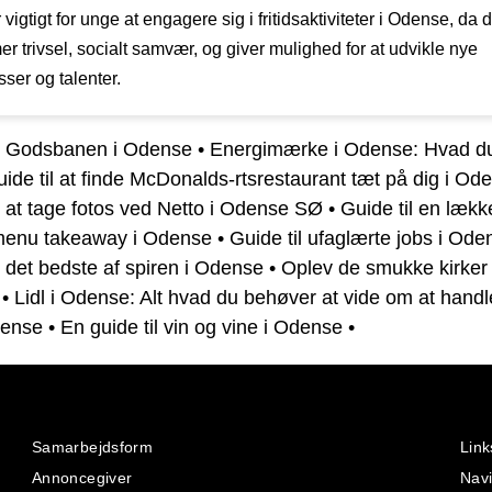
 vigtigt for unge at engagere sig i fritidsaktiviteter i Odense, da d
r trivsel, socialt samvær, og giver mulighed for at udvikle nye
sser og talenter.
il Godsbanen i Odense
•
Energimærke i Odense: Hvad du
ide til at finde McDonalds-rtsrestaurant tæt på dig i Od
l at tage fotos ved Netto i Odense SØ
•
Guide til en lækk
 menu takeaway i Odense
•
Guide til ufaglærte jobs i Ode
l det bedste af spiren i Odense
•
Oplev de smukke kirker 
•
Lidl i Odense: Alt hvad du behøver at vide om at hand
dense
•
En guide til vin og vine i Odense
•
Samarbejdsform
Link
Annoncegiver
Navi