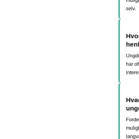
mulig
selv.
Hvo
hen
Ungdo
har of
intere
Hvad
ung
Forde
muligh
langv