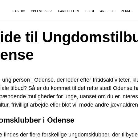
GASTRO
OPLEVELSER
FAMILIELIV
HJEM
ARBEJDE
PENGE
ide til Ungdomstilbu
ense
 ung person i Odense, der leder efter fritidsaktiviteter, k
ciale tilbud? Så er du kommet til det rette sted! Odense h
pændende muligheder for unge, uanset om du er interess
ultur, frivilligt arbejde eller blot vil møde andre jævnaldre
omsklubber i Odense
 findes der flere forskellige ungdomsklubber, der tilbyde