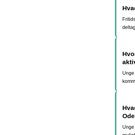
Hvad
Friti
deltag
Hvo
akt
Unge 
kommu
Hvad
Ode
Unge i