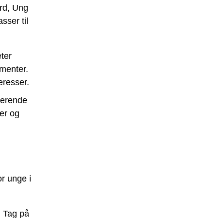
ord, Ung
sser til
eter
menter.
eresser.
derende
ter og
or unge i
. Tag på