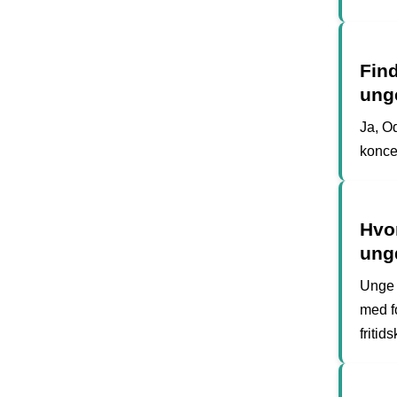
Find
ung
Ja, Od
konce
Hvo
ung
Unge 
med fo
fritid