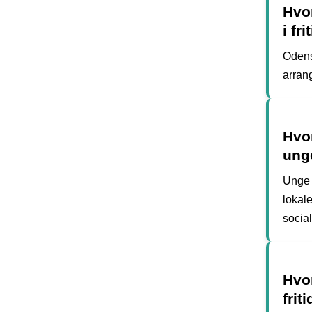
Hvo
i fr
Odens
arran
Hvo
ung
Unge 
lokal
social
Hvor
frit