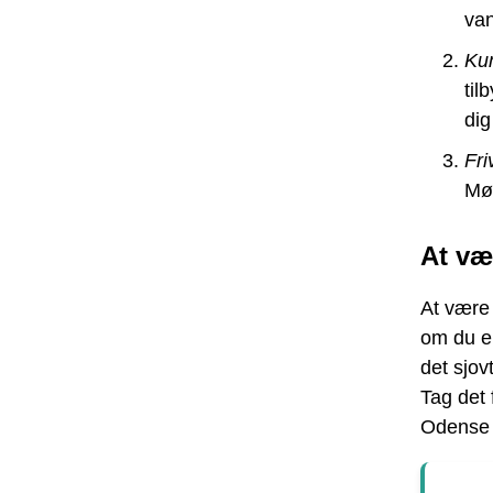
van
Kun
til
dig
Fri
Mød
At væ
At være
om du er 
det sjov
Tag det
Odense 