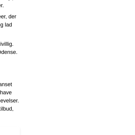
r.
er, der
og lad
villig.
 Odense.
anset
l have
evelser.
ilbud,