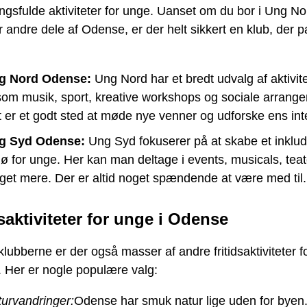
gsfulde aktiviteter for unge. Uanset om du bor i Ung N
r andre dele af Odense, er der helt sikkert en klub, der pa
g Nord Odense:
Ung Nord har et bredt udvalg af aktivit
om musik, sport, kreative workshops og sociale arrange
 er et godt sted at møde nye venner og udforske ens int
g Syd Odense:
Ung Syd fokuserer på at skabe et inklu
jø for unge. Her kan man deltage i events, musicals, tea
et mere. Der er altid noget spændende at være med til.
dsaktiviteter for unge i Odense
lubberne er der også masser af andre fritidsaktiviteter f
 Her er nogle populære valg:
urvandringer:
Odense har smuk natur lige uden for byen