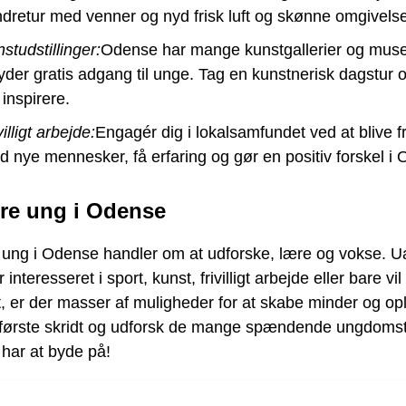
dretur med venner og nyd frisk luft og skønne omgivelse
studstillinger:
Odense har mange kunstgallerier og muse
byder gratis adgang til unge. Tag en kunstnerisk dagstur 
 inspirere.
villigt arbejde:
Engagér dig i lokalsamfundet ved at blive fri
 nye mennesker, få erfaring og gør en positiv forskel i
re ung i Odense
 ung i Odense handler om at udforske, lære og vokse. U
interesseret i sport, kunst, frivilligt arbejde eller bare vi
t, er der masser af muligheder for at skabe minder og opl
 første skridt og udforsk de mange spændende ungdomst
har at byde på!