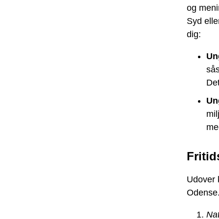
og menin
Syd elle
dig:
Un
sås
Det
Un
mil
meg
Friti
Udover k
Odense.
Nat