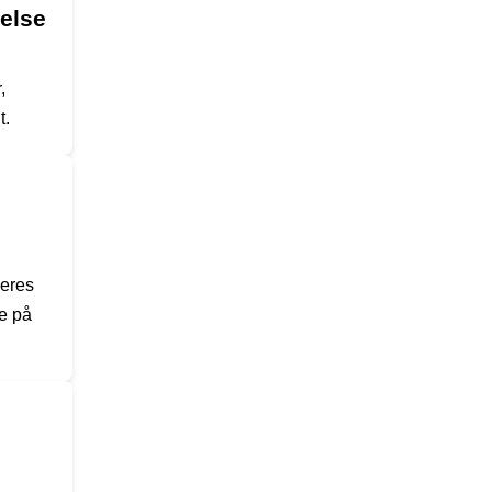
else
,
t.
deres
ne på