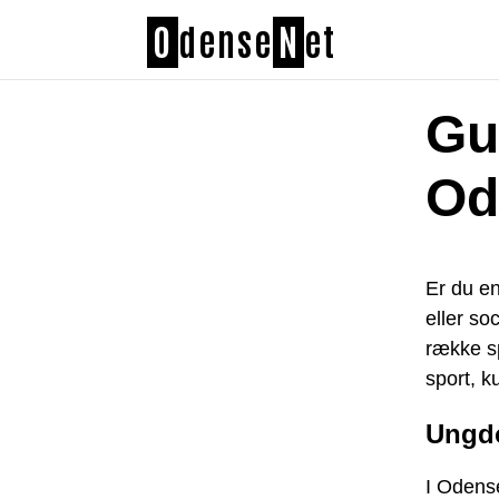
O
dense
N
et
Gu
Od
Er du en
eller so
række s
sport, k
Ungd
I Odense