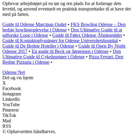
Opbevar arbejdstøjet på en tør og ren plads for at forlænge dets
levetid, og anvend eventuelt en praktisk transporttaske til at have det
med på farten.
Guide til Odense Marcipan Outlet
•
FKS Bowling Odense – Den
bedste bowlingoplevelse i Odense
•
Den Ultimative Guide til at
udforske Loop i Odense
•
Guide til Føtex Odense Åbningstider
•
Guide til Kontaktoplysninger for Odense Universitetshospital
•
Guide til De Bedste Hoteller i Odense
•
Guide til Open By Night
Odense 2017
•
En guide til Beck og Jørgensen i Odense
•
Den
Ultimative Guide til Cykelpumper i Odense
•
Pizza Ferrari: Den
Bedste Pizzaria i Odense
•
O
dense
N
et
Del og vis hjerte
X
Facebook
Instagram
LinkedIn
YouTube
Pinterest
TikTok
Mail
RSS
© Ophavsretten håndhæves.