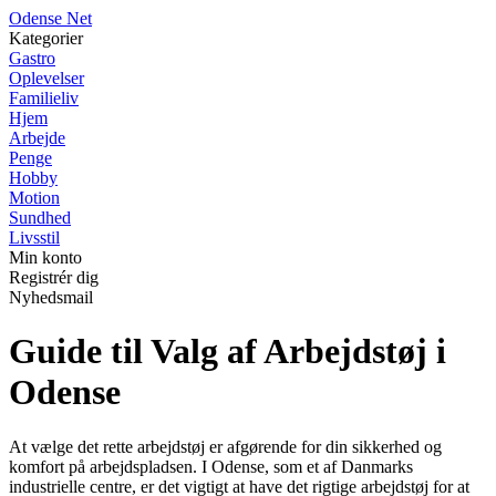
O
dense
N
et
Kategorier
Gastro
Oplevelser
Familieliv
Hjem
Arbejde
Penge
Hobby
Motion
Sundhed
Livsstil
Min konto
Registrér dig
Nyhedsmail
Guide til Valg af Arbejdstøj i
Odense
At vælge det rette arbejdstøj er afgørende for din sikkerhed og
komfort på arbejdspladsen. I Odense, som et af Danmarks
industrielle centre, er det vigtigt at have det rigtige arbejdstøj for at