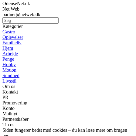
OdenseNet.dk
Net Web
partner@netweb.dk
Kategorier
Gastro
Oplevelser
Familieliv
Hjem
Arbejde
Penge
Hobby
Motion
Sundhed
Livsstil
Om os
Kontakt
PR
Promovering
Konto
Mailnyt
Partnerskaber
Tip os
Siden fungerer bedst med cookies – du kan læse mere om brugen
her.