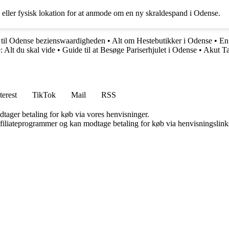
eller fysisk lokation for at anmode om en ny skraldespand i Odense.
 til Odense bezienswaardigheden
•
Alt om Hestebutikker i Odense
•
En
Alt du skal vide
•
Guide til at Besøge Pariserhjulet i Odense
•
Akut Ta
terest
TikTok
Mail
RSS
dtager betaling for køb via vores henvisninger.
affiliateprogrammer og kan modtage betaling for køb via henvisningslinks