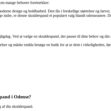
 som mange beboere foretrækker:
derne design og holdbarhed. Den fås i forskellige størrelser og farver,
 indre, er denne skraldespand et populært valg blandt odenseanere. Den
gligdag. Ved at vælge en skraldespand, der passer til dine behov og din 
delser og måske endda besøge en butik for at se dem i virkeligheden, før
spand i Odense?
af din skraldespand.