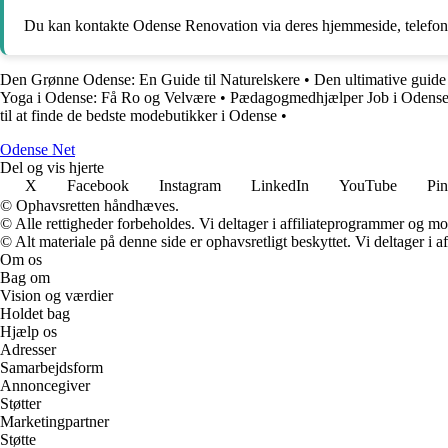
Du kan kontakte Odense Renovation via deres hjemmeside, telefon 
Den Grønne Odense: En Guide til Naturelskere
•
Den ultimative guide
Yoga i Odense: Få Ro og Velvære
•
Pædagogmedhjælper Job i Odense: 
til at finde de bedste modebutikker i Odense
•
O
dense
N
et
Del og vis hjerte
X
Facebook
Instagram
LinkedIn
YouTube
Pin
© Ophavsretten håndhæves.
© Alle rettigheder forbeholdes. Vi deltager i affiliateprogrammer og mo
© Alt materiale på denne side er ophavsretligt beskyttet. Vi deltager i 
Om os
Bag om
Vision og værdier
Holdet bag
Hjælp os
Adresser
Samarbejdsform
Annoncegiver
Støtter
Marketingpartner
Støtte