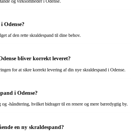
sstande og virksomheder i Odense.
d i Odense?
et af den rette skraldespand til dine behov.
Odense bliver korrekt leveret?
ingen for at sikre korrekt levering af din nye skraldespand i Odense.
espand i Odense?
g og -håndtering, hvilket bidrager til en renere og mere bæredygtig by.
ående en ny skraldespand?