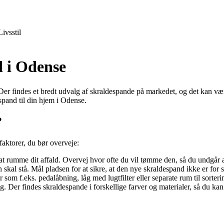
Livsstil
d i Odense
er findes et bredt udvalg af skraldespande på markedet, og det kan være
espand til din hjem i Odense.
?
faktorer, du bør overveje:
t rumme dit affald. Overvej hvor ofte du vil tømme den, så du undgår at 
kal stå. Mål pladsen for at sikre, at den nye skraldespand ikke er for stor
om f.eks. pedalåbning, låg med lugtfilter eller separate rum til sorterin
g. Der findes skraldespande i forskellige farver og materialer, så du kan 