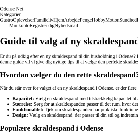
O
dense
N
et
Kategorier
Gastro
Oplevelser
Familieliv
Hjem
Arbejde
Penge
Hobby
Motion
Sundhed
Min konto
Registrér dig
Nyhedsmail
Guide til valg af ny skraldespan
Er du på udkig efter en ny skraldespand til din husholdning i Odense? D
denne guide vil vi give dig nyttige tips til at vælge den perfekte skrald
Hvordan vælger du den rette skraldespand
Når du står over for valget af en ny skraldespand i Odense, er der flere 
Kapacitet:
Vælg en skraldespand med tilstrækkelig kapacitet til a
Størrelse:
Sørg for at skraldespanden passer til det rum, hvor den s
Funktionalitet:
Tjek om skraldespanden har praktiske funktioner s
Design:
Vælg en skraldespand, der passer til din stil og indretnin
Populære skraldespand i Odense