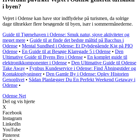
i byen?
Vejret i Odense kan have stor indflydelse på turismen, da solrige
dage tiltrækker flere besøgende til byen, især i sommermånederne.
Guide til Tjørnehaven i Odense: Smuk natur, sjove aktiviteter og
meget mere
•
Guide til at finde det bedste måltid på Bacchus i
Odense
•
Mental Sundhed i Odense: Et Dybdegående Kig på PIO
Odense
•
En Guide til at Besøge Klaregade 5 i Odense
•
Den
Ultimative Guide til Byens Bro i Odense
•
En komplet guide til
elektronikkomponenter i Odense
•
Den Ultimative Guide til Odense
Take Away
•
Fynbus Kundeservice i Odense: Find Åbningstider og
Kontaktoplysninger
•
Den Gamle By i Odense: Oplev Historien
Genoplivet
•
Sådan Planlægger Du En Perfekt Weekend Getaway i
Odense
•
O
dense
N
et
Del og vis hjerte
X
Facebook
Instagram
LinkedIn
YouTube
Pinterest