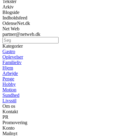
Tekster
Arkiv
Blogside
Indholdsfeed
OdenseNet.dk
Net Web
partner@netweb.dk
Kategorier
Gastro
Oplevelser
Familieliv
Hjem
Arbejde
Penge
Hobby
Motion
Sundhed
Livsstil
Om os
Kontakt
PR
Promovering
Konto
Mailnyt