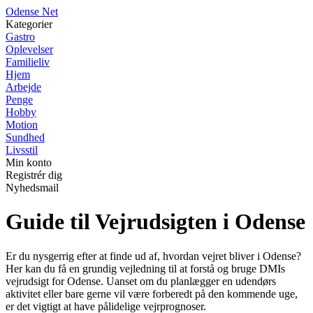
O
dense
N
et
Kategorier
Gastro
Oplevelser
Familieliv
Hjem
Arbejde
Penge
Hobby
Motion
Sundhed
Livsstil
Min konto
Registrér dig
Nyhedsmail
Guide til Vejrudsigten i Odense
Er du nysgerrig efter at finde ud af, hvordan vejret bliver i Odense?
Her kan du få en grundig vejledning til at forstå og bruge DMIs
vejrudsigt for Odense. Uanset om du planlægger en udendørs
aktivitet eller bare gerne vil være forberedt på den kommende uge,
er det vigtigt at have pålidelige vejrprognoser.