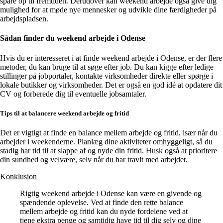
spare op til fremtiden. Derudover kan weekend arbejde også give dig
mulighed for at møde nye mennesker og udvikle dine færdigheder på
arbejdspladsen.
Sådan finder du weekend arbejde i Odense
Hvis du er interesseret i at finde weekend arbejde i Odense, er der flere
metoder, du kan bruge til at søge efter job. Du kan kigge efter ledige
stillinger på jobportaler, kontakte virksomheder direkte eller spørge i
lokale butikker og virksomheder. Det er også en god idé at opdatere dit
CV og forberede dig til eventuelle jobsamtaler.
Tips til at balancere weekend arbejde og fritid
Det er vigtigt at finde en balance mellem arbejde og fritid, især når du
arbejder i weekenderne. Planlæg dine aktiviteter omhyggeligt, så du
stadig har tid til at slappe af og nyde din fritid. Husk også at prioritere
din sundhed og velvære, selv når du har travlt med arbejdet.
Konklusion
Rigtig weekend arbejde i Odense kan være en givende og
spændende oplevelse. Ved at finde den rette balance
mellem arbejde og fritid kan du nyde fordelene ved at
tjene ekstra penge og samtidig have tid til dig selv og dine