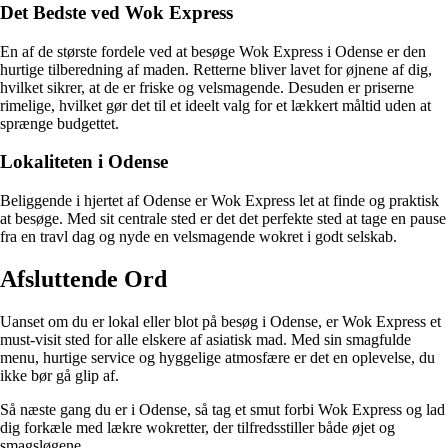
Det Bedste ved Wok Express
En af de største fordele ved at besøge Wok Express i Odense er den
hurtige tilberedning af maden. Retterne bliver lavet for øjnene af dig,
hvilket sikrer, at de er friske og velsmagende. Desuden er priserne
rimelige, hvilket gør det til et ideelt valg for et lækkert måltid uden at
sprænge budgettet.
Lokaliteten i Odense
Beliggende i hjertet af Odense er Wok Express let at finde og praktisk
at besøge. Med sit centrale sted er det det perfekte sted at tage en pause
fra en travl dag og nyde en velsmagende wokret i godt selskab.
Afsluttende Ord
Uanset om du er lokal eller blot på besøg i Odense, er Wok Express et
must-visit sted for alle elskere af asiatisk mad. Med sin smagfulde
menu, hurtige service og hyggelige atmosfære er det en oplevelse, du
ikke bør gå glip af.
Så næste gang du er i Odense, så tag et smut forbi Wok Express og lad
dig forkæle med lækre wokretter, der tilfredsstiller både øjet og
smagsløgene.