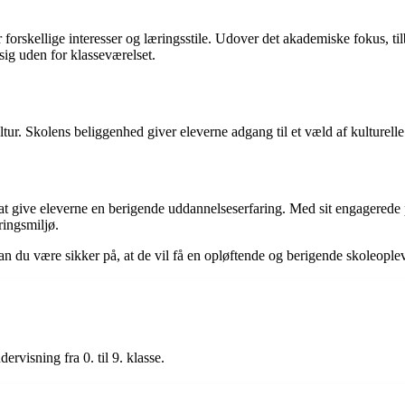
forskellige interesser og læringsstile. Udover det akademiske fokus, t
sig uden for klasseværelset.
ur. Skolens beliggenhed giver eleverne adgang til et væld af kulturelle 
 at give eleverne en berigende uddannelseserfaring. Med sit engagered
ringsmiljø.
n du være sikker på, at de vil få en opløftende og berigende skoleoplev
rvisning fra 0. til 9. klasse.