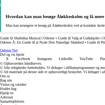
Hvordan kan man besøge Åløkkeskolen og få mere
Man kan arrangere et besøg på Åløkkeskolen ved at kontakte skolen
Guide til Shubidua Musical i Odense
•
Guide til Valg af Gallakjoler i 
Odense Å: En Guide til at Nyde Den Naturlige Skønhed
•
Guide til P
O
dense
N
et
Del og vis hjerte
X
Facebook
Instagram
LinkedIn
YouTube
Pin
© Ophavsretten håndhæves.
© Alle rettigheder forbeholdes. Vi deltager i affiliateprogrammer og mo
© Alt materiale på denne side er ophavsretligt beskyttet. Vi deltager i 
Om os
Bag om
Vision og værdier
Holdet bag
Hjælp os
Adresser
Samarbejdsform