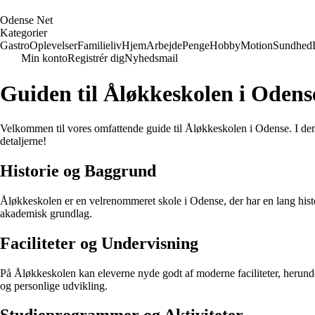
O
dense
N
et
Kategorier
Gastro
Oplevelser
Familieliv
Hjem
Arbejde
Penge
Hobby
Motion
Sundhed
Min konto
Registrér dig
Nyhedsmail
Guiden til Åløkkeskolen i Odens
Velkommen til vores omfattende guide til Åløkkeskolen i Odense. I den
detaljerne!
Historie og Baggrund
Åløkkeskolen er en velrenommeret skole i Odense, der har en lang histo
akademisk grundlag.
Faciliteter og Undervisning
På Åløkkeskolen kan eleverne nyde godt af moderne faciliteter, herunder
og personlige udvikling.