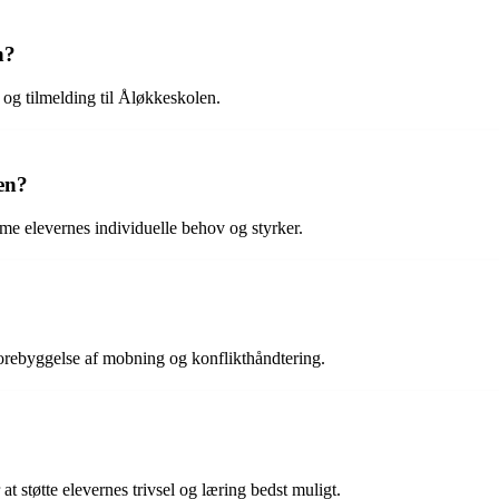
n?
 og tilmelding til Åløkkeskolen.
en?
me elevernes individuelle behov og styrker.
r forebyggelse af mobning og konflikthåndtering.
t støtte elevernes trivsel og læring bedst muligt.