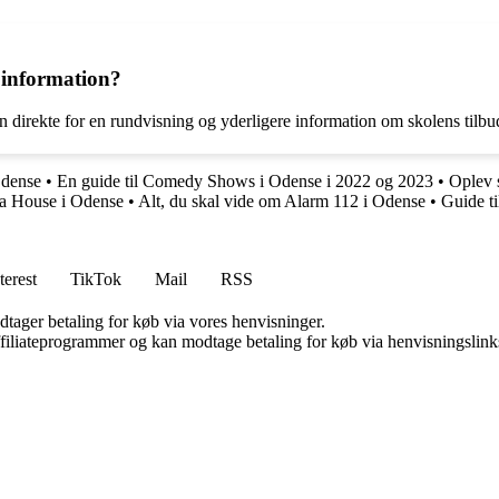
 information?
 direkte for en rundvisning og yderligere information om skolens tilbu
Odense
•
En guide til Comedy Shows i Odense i 2022 og 2023
•
Oplev 
ita House i Odense
•
Alt, du skal vide om Alarm 112 i Odense
•
Guide t
terest
TikTok
Mail
RSS
dtager betaling for køb via vores henvisninger.
affiliateprogrammer og kan modtage betaling for køb via henvisningslinks