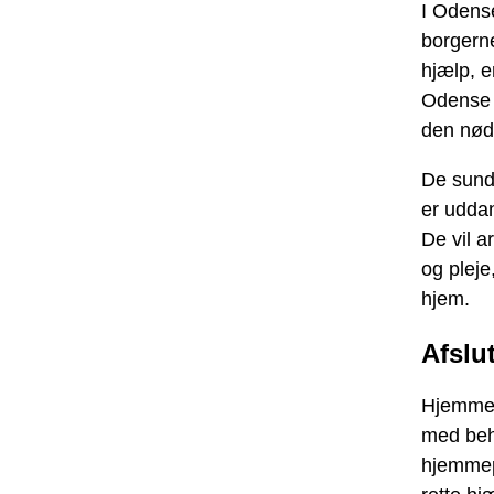
I Odense
borgerne
hjælp, e
Odense e
den nødv
De sund
er uddan
De vil a
og pleje
hjem.
Afslu
Hjemmep
med beho
hjemmepl