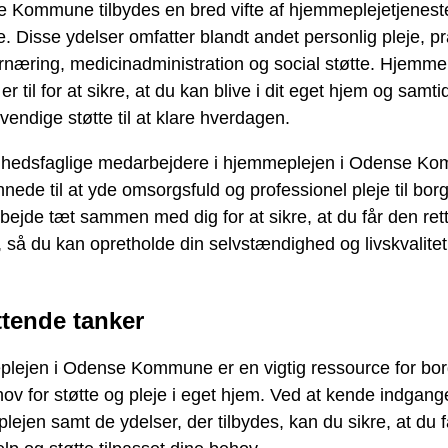
 Kommune tilbydes en bred vifte af hjemmeplejetjenester
. Disse ydelser omfatter blandt andet personlig pleje, pr
rnæring, medicinadministration og social støtte. Hjemmep
r til for at sikre, at du kan blive i dit eget hjem og samtid
endige støtte til at klare hverdagen.
hedsfaglige medarbejdere i hjemmeplejen i Odense K
nede til at yde omsorgsfuld og professionel pleje til bor
rbejde tæt sammen med dig for at sikre, at du får den rett
, så du kan opretholde din selvstændighed og livskvalitet 
ttende tanker
lejen i Odense Kommune er en vigtig ressource for bo
v for støtte og pleje i eget hjem. Ved at kende indgange
ejen samt de ydelser, der tilbydes, kan du sikre, at du 