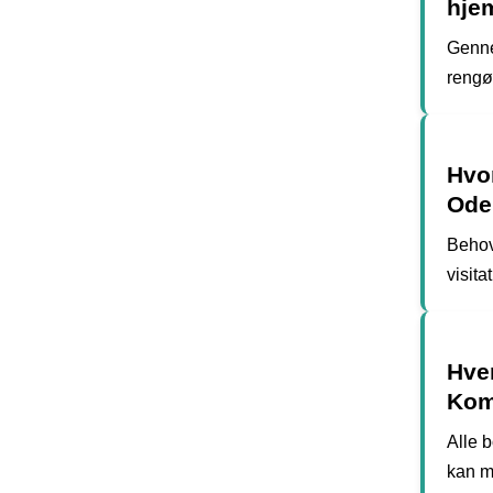
hje
Genne
rengø
Hvo
Ode
Behov
visita
Hve
Ko
Alle 
kan m