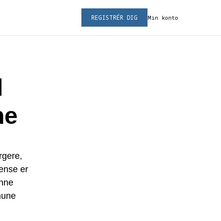
REGISTRÉR DIG
Min konto
l
ne
rgere,
dense er
enne
mune