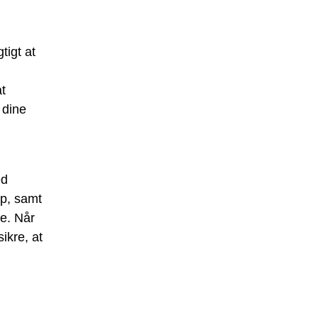
tigt at
t
 dine
ed
ap, samt
je. Når
ikre, at