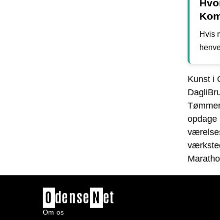
Hvo
Ko
Hvis 
henve
Kunst i 
DagliBr
Tømmer
opdage 
værelses
værkste
Marath
O
dense
N
et
Om os