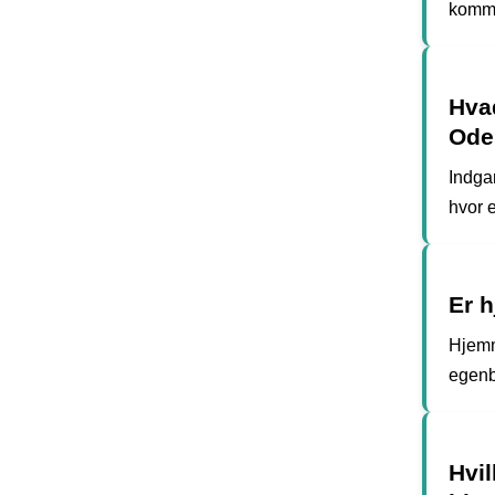
kommu
Hva
Ode
Indga
hvor 
Er 
Hjemm
egenb
Hvi