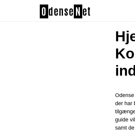
O
dense
N
et
Hj
Ko
in
Odense 
der har 
tilgænge
guide v
samt de 