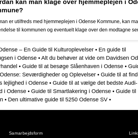
rdan kan man klage over hjemmeplejen i O
mmune?
man er utilfreds med hjemmeplejen i Odense Kommune, kan man
ndelse til kommunen og eventuelt klage over den modtagne ser
Odense – En Guide til Kulturoplevelser
•
En guide til
ugsen i Odense
•
Alt du behøver at vide om Davidsen O
handel
•
Guide til at besøge Slåenhaven i Odense
•
Guid
Odense: Seværdigheder og Oplevelser
•
Guide til at fin
 lejlighed i Odense
•
Guide til at vælge det bedste Audi-
d i Odense
•
Guide til Smartlakering i Odense
•
Guide ti
on
•
Den ultimative guide til 5250 Odense SV
•
Samarbejdsform
Link