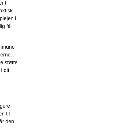
 til
aktisk
lejen i
ig få
ommune
gerne.
e støtte
i dit
rgere
n til
får den