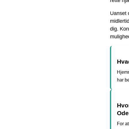
rette hj
Uanset o
midlerti
dig. Kon
mulighed
Hva
Hjemm
har b
Hvo
Ode
For a