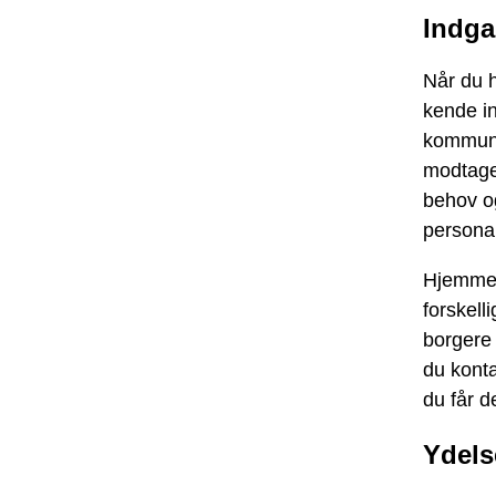
Indga
Når du 
kende in
kommunen
modtage
behov o
persona
Hjemmep
forskel
borgere 
du kont
du får d
Ydels