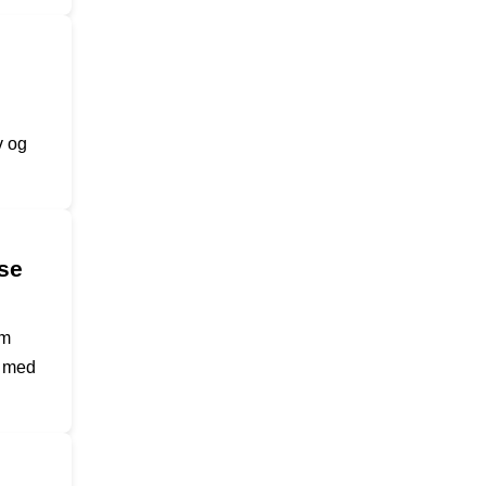
v og
se
em
r med