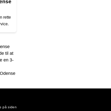
dense
 rette
vice.
dense
e til at
de en 3-
l Odense
s på siden