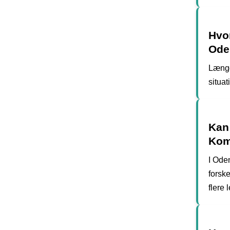
Hvo
Ode
Længd
situat
Kan
Ko
I Ode
forsk
flere 