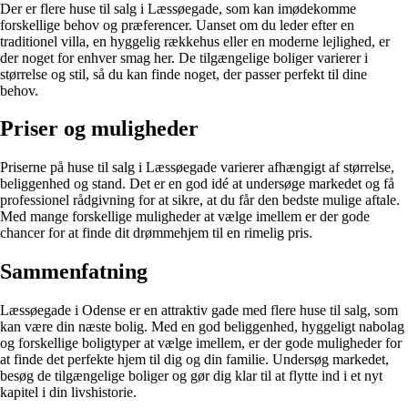
Der er flere huse til salg i Læssøegade, som kan imødekomme
forskellige behov og præferencer. Uanset om du leder efter en
traditionel villa, en hyggelig rækkehus eller en moderne lejlighed, er
der noget for enhver smag her. De tilgængelige boliger varierer i
størrelse og stil, så du kan finde noget, der passer perfekt til dine
behov.
Priser og muligheder
Priserne på huse til salg i Læssøegade varierer afhængigt af størrelse,
beliggenhed og stand. Det er en god idé at undersøge markedet og få
professionel rådgivning for at sikre, at du får den bedste mulige aftale.
Med mange forskellige muligheder at vælge imellem er der gode
chancer for at finde dit drømmehjem til en rimelig pris.
Sammenfatning
Læssøegade i Odense er en attraktiv gade med flere huse til salg, som
kan være din næste bolig. Med en god beliggenhed, hyggeligt nabolag
og forskellige boligtyper at vælge imellem, er der gode muligheder for
at finde det perfekte hjem til dig og din familie. Undersøg markedet,
besøg de tilgængelige boliger og gør dig klar til at flytte ind i et nyt
kapitel i din livshistorie.