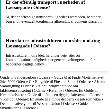
Er der offentlig transport i nærheden af
Læssøegade i Odense?
Ja, der er offentlige transportmuligheder i nærheden, herunder
busser og eventuelt togafgange afhængigt af boligens placering.
Hvordan er infrastrukturen i området omkring
Læssøegade i Odense?
Infrastrukturen i området, herunder veje, stier og
kommunikationsmuligheder, er generelt velfungerende for
beboernes daglige behov.
Guide til Sønderparken i Odense
•
Guide til at Finde Mogensensvej
24c, 5000 Odense C
•
En guide til Fire and Stone i Odense
•
Alt om
Slamsugning i Odense
•
Alt du behøver at vide om
faldskærmsudspring i Odense
•
Keramik i Odense: En Guide til
Keramikelskere
•
Guide til at finde en dygtig clairvoyant i Odense
•
Vikarjob i Odense: En guide til at finde det perfekte job som vikar
•
Den ultimative guide til Western Union i Odense
•
Guide til
Smartlakering i Odense
•