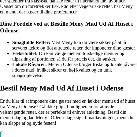
der spænder fra klassiske danske retter til internationale favoritter.
Uanset om du foretrækker fisk, kød eller vegetariske retter, har Meny
en menu, der passer til dine præferencer.
Dine Fordele ved at Bestille Meny Mad Ud Af Huset i
Odense
Smagfulde Retter:
Med Meny kan du være sikker på at få
serveret lækre og flot anrettede retter, der imponerer dine gæster.
Fleksibilitet:
Du kan vælge mellem forskellige menuer og
tilpasning af portioner, så du får præcis det, du ønsker.
Lokale Råvarer:
Meny i Odense bruger friske og lokale råvarer
i deres mad, hvilket sikrer en høj kvalitet og en unik
smagsoplevelse.
Bestil Meny Mad Ud Af Huset i Odense
Er du klar til at imponere dine gæster med en lækker menu ud af huset
fra Meny i Odense? Gå ikke glip af muligheden for at nyde
velsmagende retter, der er perfekte til enhver anledning. Bestil din
menu i dag og lad Meny i Odense tage sig af madlavningen, mens du
kan slappe af og nyde festen!