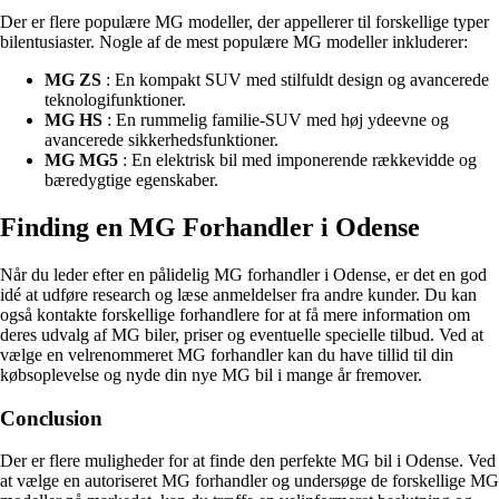
Der er flere populære MG modeller, der appellerer til forskellige typer
bilentusiaster. Nogle af de mest populære MG modeller inkluderer:
MG ZS
: En kompakt SUV med stilfuldt design og avancerede
teknologifunktioner.
MG HS
: En rummelig familie-SUV med høj ydeevne og
avancerede sikkerhedsfunktioner.
MG MG5
: En elektrisk bil med imponerende rækkevidde og
bæredygtige egenskaber.
Finding en MG Forhandler i Odense
Når du leder efter en pålidelig MG forhandler i Odense, er det en god
idé at udføre research og læse anmeldelser fra andre kunder. Du kan
også kontakte forskellige forhandlere for at få mere information om
deres udvalg af MG biler, priser og eventuelle specielle tilbud. Ved at
vælge en velrenommeret MG forhandler kan du have tillid til din
købsoplevelse og nyde din nye MG bil i mange år fremover.
Conclusion
Der er flere muligheder for at finde den perfekte MG bil i Odense. Ved
at vælge en autoriseret MG forhandler og undersøge de forskellige MG