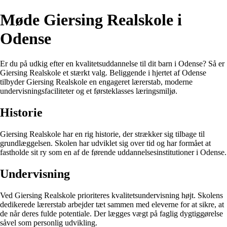
Møde Giersing Realskole i
Odense
Er du på udkig efter en kvalitetsuddannelse til dit barn i Odense? Så er
Giersing Realskole et stærkt valg. Beliggende i hjertet af Odense
tilbyder Giersing Realskole en engageret lærerstab, moderne
undervisningsfaciliteter og et førsteklasses læringsmiljø.
Historie
Giersing Realskole har en rig historie, der strækker sig tilbage til
grundlæggelsen. Skolen har udviklet sig over tid og har formået at
fastholde sit ry som en af de førende uddannelsesinstitutioner i Odense.
Undervisning
Ved Giersing Realskole prioriteres kvalitetsundervisning højt. Skolens
dedikerede lærerstab arbejder tæt sammen med eleverne for at sikre, at
de når deres fulde potentiale. Der lægges vægt på faglig dygtiggørelse
såvel som personlig udvikling.