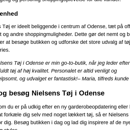
genhed
 Tøj er ideelt beliggende i centrum af Odense, tæt på off
rt og andre shoppingmuligheder. Dette gør det nemt og 
er at besøge butikken og udforske det store udvalg af tø
ries.
lsens Tøj i Odense er min go-to-butik, når jeg leder efter
lfuldt tøj af høj kvalitet. Personalet er altid venligt og
lpsomt, og udvalget er fantastisk!
– Maria, tilfreds kunde
g besøg Nielsens Tøj i Odense
m du er på udkig efter en ny garderobeopdatering eller
t forkæle dig selv med noget lækkert tøj, så er Nielsens
or dig. Besøg butikken i dag og lad dig inspirere af de ny