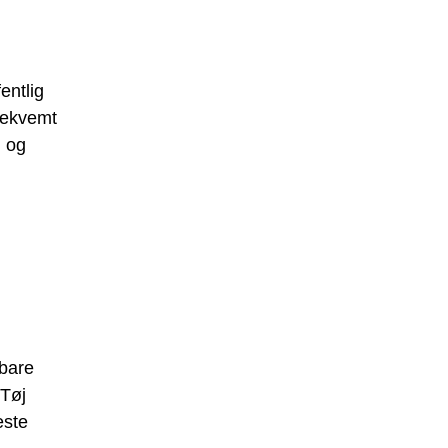
entlig
bekvemt
j og
 bare
 Tøj
este