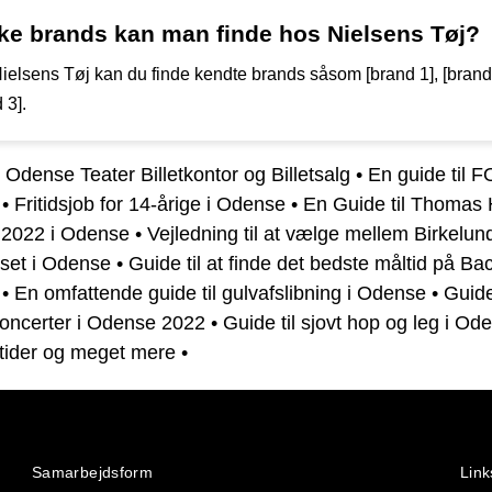
lke brands kan man finde hos Nielsens Tøj?
ielsens Tøj kan du finde kendte brands såsom [brand 1], [brand 
 3].
l Odense Teater Billetkontor og Billetsalg
•
En guide til 
•
Fritidsjob for 14-årige i Odense
•
En Guide til Thomas
 2022 i Odense
•
Vejledning til at vælge mellem Birkelund
et i Odense
•
Guide til at finde det bedste måltid på Ba
•
En omfattende guide til gulvafslibning i Odense
•
Guide 
Koncerter i Odense 2022
•
Guide til sjovt hop og leg i Od
tider og meget mere
•
Samarbejdsform
Link