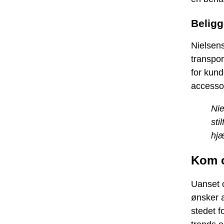
Belig
Nielsens
transpo
for kund
accesso
Nie
sti
hjæ
Kom o
Uanset o
ønsker a
stedet f