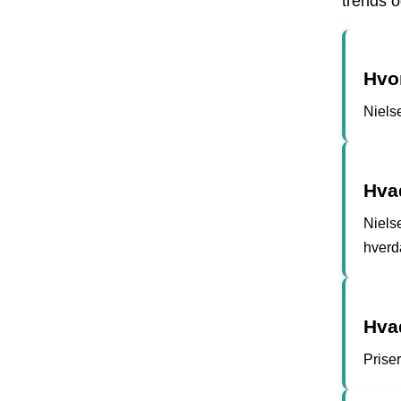
trends o
Hvor
Niels
Hvad
Nielse
hverda
Hva
Prise