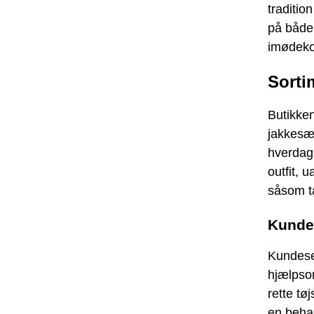
traditio
på både 
imødeko
Sorti
Butikken
jakkesæt
hverdags
outfit, 
såsom ta
Kunde
Kundeser
hjælpsom
rette tø
en behag