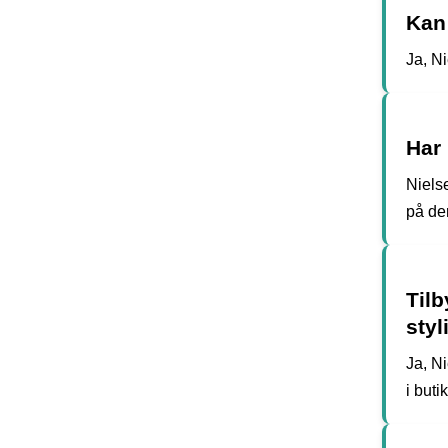
Kan 
Ja, Ni
Har 
Nielse
på de
Tilb
styl
Ja, Ni
i buti