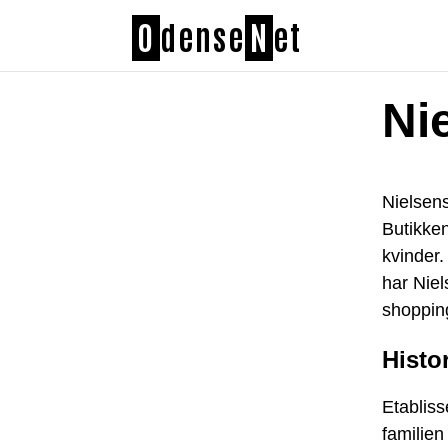
O
dense
N
et
Ni
Nielsens
Butikken
kvinder.
har Niel
shoppin
Histo
Etabliss
familien