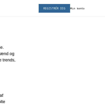
REGISTRÉR DIG
Min konto
se.
 mænd og
e trends,
af
lte