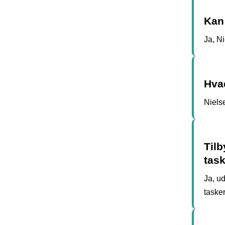
Kan
Ja, N
Hvad
Niels
Til
tas
Ja, u
taske