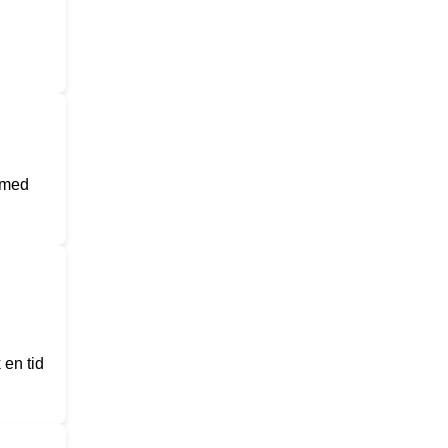
g med
 en tid