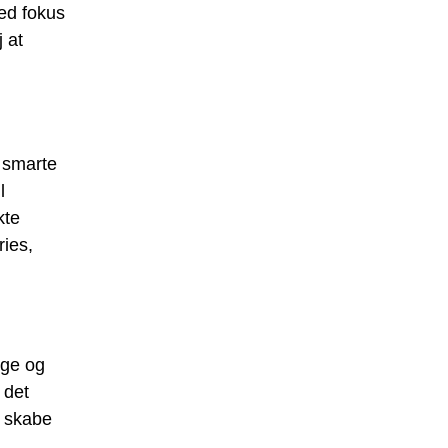
Med fokus
 at
a smarte
l
kte
ries,
ige og
 det
t skabe