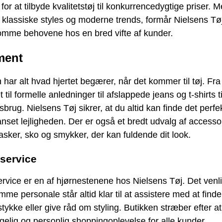
n for at tilbyde kvalitetstøj til konkurrencedygtige priser. 
klassiske styles og moderne trends, formår Nielsens Tøj
mme behovene hos en bred vifte af kunder.
ment
 har alt hvad hjertet begærer, når det kommer til tøj. Fr
 til formelle anledninger til afslappede jeans og t-shirts ti
brug. Nielsens Tøj sikrer, at du altid kan finde det perfe
uanset lejligheden. Der er også et bredt udvalg af accesso
sker, sko og smykker, der kan fuldende dit look.
service
vice er en af hjørnestenene hos Nielsens Tøj. Det venl
me personale står altid klar til at assistere med at finde
jstykke eller give råd om styling. Butikken stræber efter a
elig og personlig shoppingoplevelse for alle kunder.