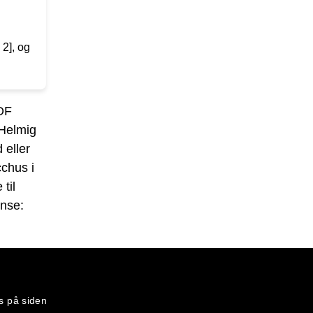
2], og
FOF
 Helmig
 eller
cchus i
til
ense:
s på siden