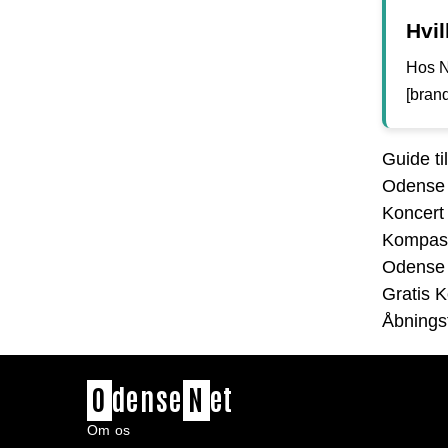
Hvi
Hos N
[brand
Guide ti
Odense
Koncert
Kompass
Odense
Gratis 
Åbnings
O
dense
N
et
Om os