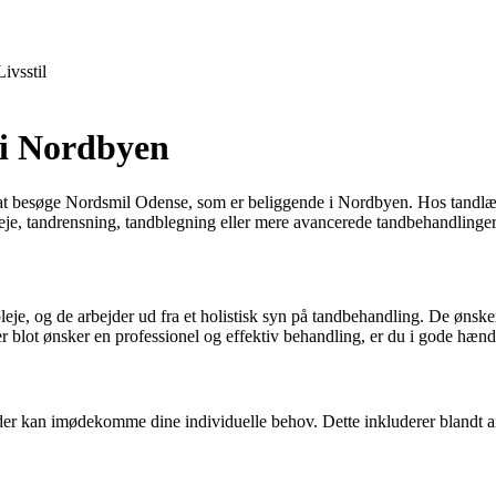
Livsstil
 i Nordbyen
e at besøge Nordsmil Odense, som er beliggende i Nordbyen. Hos tandl
je, tandrensning, tandblegning eller mere avancerede tandbehandlinger
, og de arbejder ud fra et holistisk syn på tandbehandling. De ønsker a
ller blot ønsker en professionel og effektiv behandling, er du i gode h
der kan imødekomme dine individuelle behov. Dette inkluderer blandt a