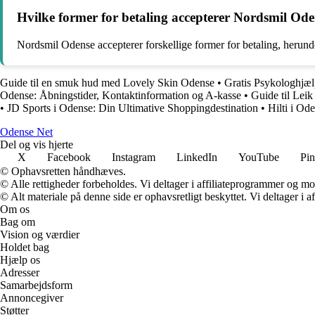
Hvilke former for betaling accepterer Nordsmil Od
Nordsmil Odense accepterer forskellige former for betaling, herund
Guide til en smuk hud med Lovely Skin Odense
•
Gratis Psykologhjæ
Odense: Åbningstider, Kontaktinformation og A-kasse
•
Guide til Leik
•
JD Sports i Odense: Din Ultimative Shoppingdestination
•
Hilti i Ode
O
dense
N
et
Del og vis hjerte
X
Facebook
Instagram
LinkedIn
YouTube
Pin
© Ophavsretten håndhæves.
© Alle rettigheder forbeholdes. Vi deltager i affiliateprogrammer og mo
© Alt materiale på denne side er ophavsretligt beskyttet. Vi deltager i 
Om os
Bag om
Vision og værdier
Holdet bag
Hjælp os
Adresser
Samarbejdsform
Annoncegiver
Støtter