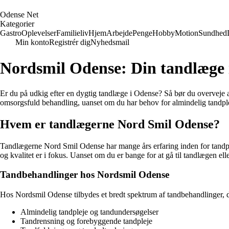
O
dense
N
et
Kategorier
Gastro
Oplevelser
Familieliv
Hjem
Arbejde
Penge
Hobby
Motion
Sundhed
Min konto
Registrér dig
Nyhedsmail
Nordsmil Odense: Din tandlæge
Er du på udkig efter en dygtig tandlæge i Odense? Så bør du overvej
omsorgsfuld behandling, uanset om du har behov for almindelig tandple
Hvem er tandlægerne Nord Smil Odense?
Tandlægerne Nord Smil Odense har mange års erfaring inden for tandpleje
og kvalitet er i fokus. Uanset om du er bange for at gå til tandlægen e
Tandbehandlinger hos Nordsmil Odense
Hos Nordsmil Odense tilbydes et bredt spektrum af tandbehandlinger, 
Almindelig tandpleje og tandundersøgelser
Tandrensning og forebyggende tandpleje