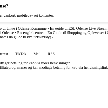
ense?
er dankort, mobilepay og kontanter.
lp til Unge i Odense Kommune
•
En guide til ESL Odense Live Stream
 i Odense
•
Rosengårdcentret – En Guide til Shopping og Oplevelser i
nse: Din guide til kvalitetsværktøj
•
terest
TikTok
Mail
RSS
dtager betaling for køb via vores henvisninger.
affiliateprogrammer og kan modtage betaling for køb via henvisningslinks