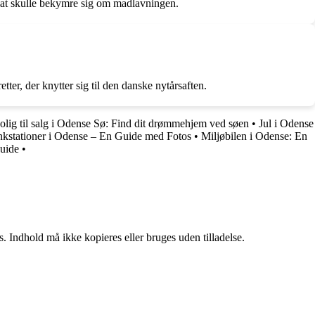
en at skulle bekymre sig om madlavningen.
ter, der knytter sig til den danske nytårsaften.
olig til salg i Odense Sø: Find dit drømmehjem ved søen
•
Jul i Odense
kstationer i Odense – En Guide med Fotos
•
Miljøbilen i Odense: En
guide
•
. Indhold må ikke kopieres eller bruges uden tilladelse.