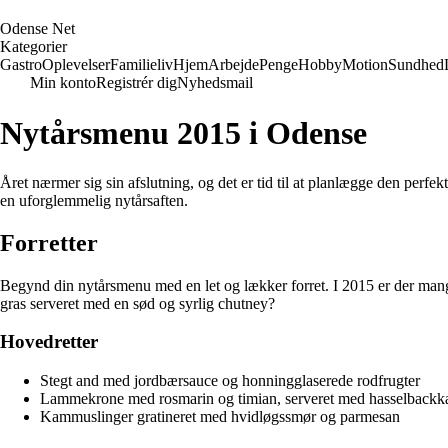
O
dense
N
et
Kategorier
Gastro
Oplevelser
Familieliv
Hjem
Arbejde
Penge
Hobby
Motion
Sundhed
Min konto
Registrér dig
Nyhedsmail
Nytårsmenu 2015 i Odense
Året nærmer sig sin afslutning, og det er tid til at planlægge den perfe
en uforglemmelig nytårsaften.
Forretter
Begynd din nytårsmenu med en let og lækker forret. I 2015 er der ma
gras serveret med en sød og syrlig chutney?
Hovedretter
Stegt and med jordbærsauce og honningglaserede rodfrugter
Lammekrone med rosmarin og timian, serveret med hasselbackka
Kammuslinger gratineret med hvidløgssmør og parmesan