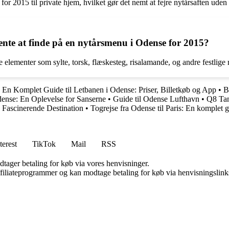
 for 2015 til private hjem, hvilket gør det nemt at fejre nytårsaften ud
ente at finde på en nytårsmenu i Odense for 2015?
lementer som sylte, torsk, flæskesteg, risalamande, og andre festlige ret
•
En Komplet Guide til Letbanen i Odense: Priser, Billetkøb og App
•
B
Odense: En Oplevelse for Sanserne
•
Guide til Odense Lufthavn
•
Q8 Tan
 Fascinerende Destination
•
Togrejse fra Odense til Paris: En komplet 
terest
TikTok
Mail
RSS
dtager betaling for køb via vores henvisninger.
affiliateprogrammer og kan modtage betaling for køb via henvisningslinks