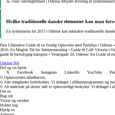
Ja, visse cateringfirmaer i Odense tilbyder levering af nytårsmenuer
Hvilke traditionelle danske elementer kan man forv
En nytårsmenu for 2015 i Odense kan inkludere traditionelle danske e
Den Ultimative Guide til en Festlig Oplevelse med Partybus i Odense
2016: En Magisk Tid for Juletræstænding
•
Guide til Café Victoria i 
guide til bæredygtig transport
•
Vestergade 20, Odense: En Guide til en
O
dense
N
et
Del og vis hjerte
X
Facebook
Instagram
LinkedIn
YouTube
Pin
© Ophavsretten håndhæves.
© Alle rettigheder forbeholdes. Vi deltager i affiliateprogrammer og mo
© Alt materiale på denne side er ophavsretligt beskyttet. Vi deltager i 
Om os
Bag om
Vision og værdier
Holdet bag
Hjælp os
Adresser