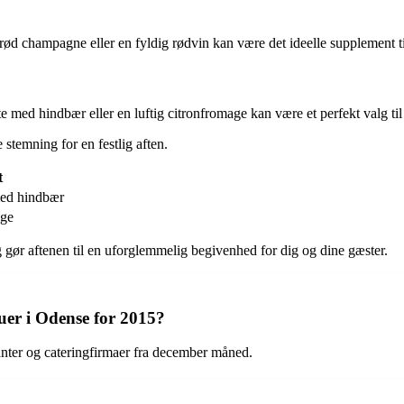
ød champagne eller en fyldig rødvin kan være det ideelle supplement til 
med hindbær eller en luftig citronfromage kan være et perfekt valg til
 stemning for en festlig aften.
t
ed hindbær
age
gør aftenen til en uforglemmelig begivenhed for dig og dine gæster.
er i Odense for 2015?
anter og cateringfirmaer fra december måned.