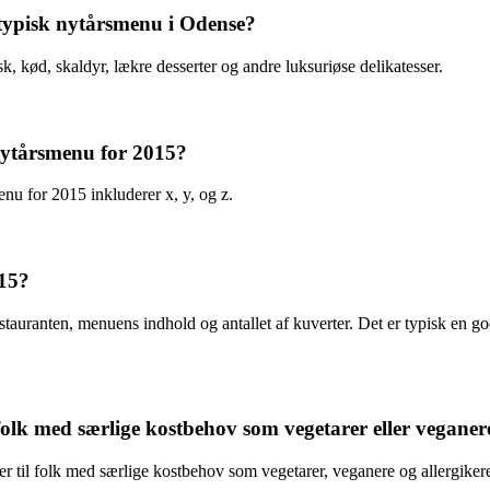
n typisk nytårsmenu i Odense?
k, kød, skaldyr, lækre desserter og andre luksuriøse delikatesser.
 nytårsmenu for 2015?
nu for 2015 inkluderer x, y, og z.
015?
tauranten, menuens indhold og antallet af kuverter. Det er typisk en go
olk med særlige kostbehov som vegetarer eller veganer
uer til folk med særlige kostbehov som vegetarer, veganere og allergiker