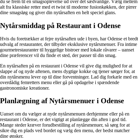
du se frem til en smagsoplevelse ud over det sædvanlige. Vælg mellem
alt fra klassiske retter med et twist til moderne fusionkøkken, der pirrer
dine smagsløg og giver din nytårsaften en helt speciel glans.
Nytårsmiddag på Restaurant i Odense
Hvis du foretrækker at fejre nytårsaften ude i byen, har Odense et bredt
udvalg af restauranter, der tilbyder eksklusive nytårsmenuer. Fra intime
gourmetrestauranter til hyggelige bistroer med lokale råvarer – uanset
dine præferencer vil du finde et sted, der passer til din smag.
En nytårsaften på en restaurant i Odense vil give dig mulighed for at
slappe af og nyde aftenen, mens dygtige kokke og tjener sørger for, at
din nytårsmenu lever op til dine forventninger. Lad dig forkæle med en
overdådig femretters menu eller gå på opdagelse i spændende
gastronomiske kreationer.
Planlægning af Nytårsmenuer i Odense
Uanset om du vælger at nyde nytårsmenuen derhjemme eller på en
restaurant i Odense, er det vigtigt at planlægge din aften i god tid.
Mange steder kræver forudbestilling af nytårsmenuer, så sørg for at
sikre dig en plads ved bordet og vælg den menu, der bedst matcher
dine ønsker.