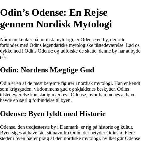
Odin’s Odense: En Rejse
gennem Nordisk Mytologi
Når man tænker på nordisk mytologi, er Odense en by, der ofte
forbindes med Odins legendariske mytologiske tilstedeværelse. Lad os
dykke ned i Odins Odense og udforske de skatte, denne by har at byde
på.
Odin: Nordens Mægtige Gud
Odin er en af de mest berømte figurer i nordisk mytologi. Han er kendt
som krigsguden, visdommens gud og skjaldenes beskytter. Odins
tilstedeværelse kan stadig mærkes i Odense, hvor han menes at have
havde en særlig forbindelse til byen.
Odense: Byen fyldt med Historie
Odense, den tredjestørste by i Danmark, er rig på historie og kultur.
Byen siges at have fået sit navn fra Odin, der betyder Odins ø. Flere
steder i byen bærer præg af den nordiske mytologi, hvilket gør Odense