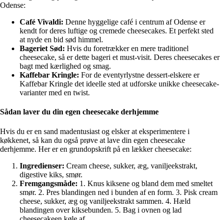
Odense:
Café Vivaldi:
Denne hyggelige café i centrum af Odense er
kendt for deres luftige og cremede cheesecakes. Et perfekt sted
at nyde en bid sød himmel.
Bageriet Sød:
Hvis du foretrækker en mere traditionel
cheesecake, så er dette bageri et must-visit. Deres cheesecakes er
bagt med kærlighed og smag.
Kaffebar Kringle:
For de eventyrlystne dessert-elskere er
Kaffebar Kringle det ideelle sted at udforske unikke cheesecake-
varianter med en twist.
Sådan laver du din egen cheesecake derhjemme
Hvis du er en sand madentusiast og elsker at eksperimentere i
køkkenet, så kan du også prøve at lave din egen cheesecake
derhjemme. Her er en grundopskrift på en lækker cheesecake:
Ingredienser:
Cream cheese, sukker, æg, vaniljeekstrakt,
digestive kiks, smør.
Fremgangsmåde:
1. Knus kiksene og bland dem med smeltet
smør. 2. Pres blandingen ned i bunden af en form. 3. Pisk cream
cheese, sukker, æg og vaniljeekstrakt sammen. 4. Hæld
blandingen over kiksebunden. 5. Bag i ovnen og lad
cheesecakeen køle af.