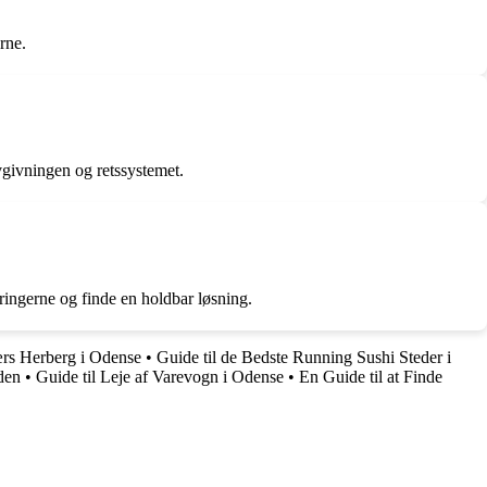
rne.
vgivningen og retssystemet.
ringerne og finde en holdbar løsning.
ærs Herberg i Odense
•
Guide til de Bedste Running Sushi Steder i
den
•
Guide til Leje af Varevogn i Odense
•
En Guide til at Finde