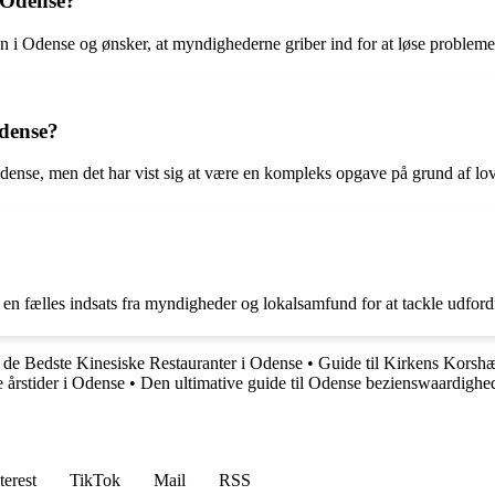
 Odense?
 i Odense og ønsker, at myndighederne griber ind for at løse probleme
Odense?
dense, men det har vist sig at være en kompleks opgave på grund af lo
 en fælles indsats fra myndigheder og lokalsamfund for at tackle udford
l de Bedste Kinesiske Restauranter i Odense
•
Guide til Kirkens Korsh
e årstider i Odense
•
Den ultimative guide til Odense bezienswaardighe
terest
TikTok
Mail
RSS