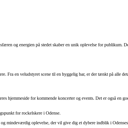
osfæren og energien på stedet skaber en unik oplevelse for publikum. D
 Fra en veludstyret scene til en hyggelig bar, er der tænkt på alle detalj
deres hjemmeside for kommende koncerter og events. Det er også en god
ngspunkt for rockelskere i Odense.
ik og mindeværdig oplevelse, der vil give dig et dybere indblik i Oden