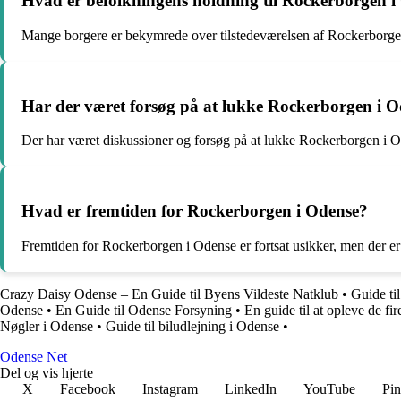
Hvad er befolkningens holdning til Rockerborgen i
Mange borgere er bekymrede over tilstedeværelsen af Rockerborgen
Har der været forsøg på at lukke Rockerborgen i 
Der har været diskussioner og forsøg på at lukke Rockerborgen i O
Hvad er fremtiden for Rockerborgen i Odense?
Fremtiden for Rockerborgen i Odense er fortsat usikker, men der er
Crazy Daisy Odense – En Guide til Byens Vildeste Natklub
•
Guide ti
Odense
•
En Guide til Odense Forsyning
•
En guide til at opleve de fir
Nøgler i Odense
•
Guide til biludlejning i Odense
•
O
dense
N
et
Del og vis hjerte
X
Facebook
Instagram
LinkedIn
YouTube
Pin