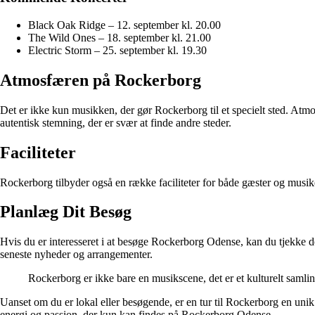
Black Oak Ridge – 12. september kl. 20.00
The Wild Ones – 18. september kl. 21.00
Electric Storm – 25. september kl. 19.30
Atmosfæren på Rockerborg
Det er ikke kun musikken, der gør Rockerborg til et specielt sted. Atm
autentisk stemning, der er svær at finde andre steder.
Faciliteter
Rockerborg tilbyder også en række faciliteter for både gæster og musikere.
Planlæg Dit Besøg
Hvis du er interesseret i at besøge Rockerborg Odense, kan du tjekke 
seneste nyheder og arrangementer.
Rockerborg er ikke bare en musikscene, det er et kulturelt samli
Uanset om du er lokal eller besøgende, er en tur til Rockerborg en un
energi og passion, der kun kan findes på Rockerborg Odense.