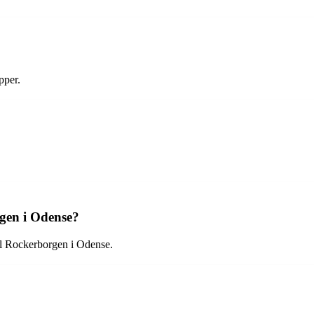
pper.
rgen i Odense?
il Rockerborgen i Odense.