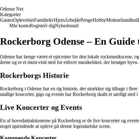
O
dense
N
et
Kategorier
Gastro
Oplevelser
Familieliv
Hjem
Arbejde
Penge
Hobby
Motion
Sundhed
Min konto
Registrér dig
Nyhedsmail
Rockerborg Odense – En Guide t
Odense har længe været et epicenter for den lokale rockmusikscene, o
årene og er et must-visit sted for enhver musikelsker, der besøger byen.
Rockerborgs Historie
Rockerborg i Odense har en rig historie, der strækker sig tilbage i flere
utallige koncerter, gigs og events har Rockerborg skabt et særligt sted
Live Koncerter og Events
En af hovedattraktionerne på Rockerborg er de live koncerter og events
noget spændende at opleve på denne legendariske scene.
Kommende Koncerter