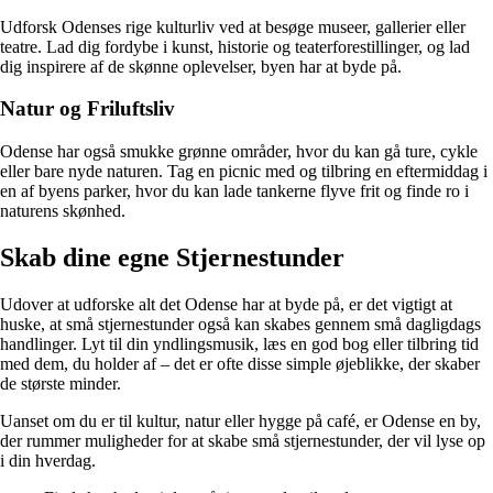
Udforsk Odenses rige kulturliv ved at besøge museer, gallerier eller
teatre. Lad dig fordybe i kunst, historie og teaterforestillinger, og lad
dig inspirere af de skønne oplevelser, byen har at byde på.
Natur og Friluftsliv
Odense har også smukke grønne områder, hvor du kan gå ture, cykle
eller bare nyde naturen. Tag en picnic med og tilbring en eftermiddag i
en af byens parker, hvor du kan lade tankerne flyve frit og finde ro i
naturens skønhed.
Skab dine egne Stjernestunder
Udover at udforske alt det Odense har at byde på, er det vigtigt at
huske, at små stjernestunder også kan skabes gennem små dagligdags
handlinger. Lyt til din yndlingsmusik, læs en god bog eller tilbring tid
med dem, du holder af – det er ofte disse simple øjeblikke, der skaber
de største minder.
Uanset om du er til kultur, natur eller hygge på café, er Odense en by,
der rummer muligheder for at skabe små stjernestunder, der vil lyse op
i din hverdag.