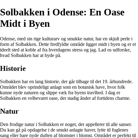
Solbakken i Odense: En Oase
Midt i Byen
Odense, med sin rige kulturarv og smukke natur, har en skjult perle i
form af Solbakken. Dette fredfyldte område ligger midt i byen og er et
ideelt sted at koble af fra hverdagens stress og jag. Lad os udforske,
hvad Solbakken har at byde på.
Historie
Solbakken har en lang historie, der går tilbage til det 19. århundrede.
Området blev oprindeligt anlagt som en botanisk have, hvor folk
kunne nyde naturen og slippe væk fra byens travlhed. I dag er
Solbakken en velbevaret oase, der stadig ånder af fortidens charme.
Natur
Den frodige natur i Solbakken er noget, der appellerer til alle sanser.
Du kan gå på opdagelse i de smukt anlagte haver, lytte til fuglenes
sang eller bare nyde duften af blomster i blomst. Området er perfekt til