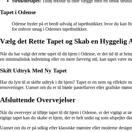
Strukturtapet:
Tilføj tekstur til dine vægge med en smuk struktu
Tapet i Odense
Odense byder på et bredt udvalg af tapetbutikker, hvor du kan find
for enhver smag i Odenses tapetbutikker.
Vælg det Rette Tapet og Skab en Hyggelig
Når du har valgt det rette tapet til dit hjem i Odense, er det tid til at b
en minimalistisk indretning eller en mere farverig stil, kan tapet vær
Skift Udtryk Med Ny Tapet
Har du lyst til at skifte udtryk i dit hjem? Tapet er en nem og effektiv
renoveringer. Uanset om du er til bløde pastelfarver eller grafiske møns
Afsluttende Overvejelser
Når du overvejer at tilføje tapet til dit hjem i Odense, er det vigtigt a
rigtige tapet kan du skabe et hjem, der er helt unikt og som afspejler di
Uanset om du er på udkig efter klassiske mønstre eller moderne designs, 