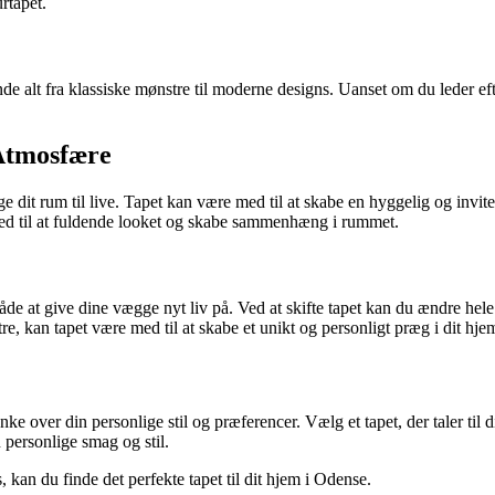
rtapet.
e alt fra klassiske mønstre til moderne designs. Uanset om du leder efte
 Atmosfære
ringe dit rum til live. Tapet kan være med til at skabe en hyggelig og invit
e med til at fuldende looket og skabe sammenhæng i rummet.
 måde at give dine vægge nyt liv på. Ved at skifte tapet kan du ændre he
tre, kan tapet være med til at skabe et unikt og personligt præg i dit hj
t tænke over din personlige stil og præferencer. Vælg et tapet, der taler
n personlige smag og stil.
kan du finde det perfekte tapet til dit hjem i Odense.