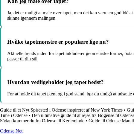
Kan jeg male over tapet?
Ja, det er muligt at male over tapet, men det kan være en god idé a
skinne igennem malingen.
Hvilke tapetmønstre er populære lige nu?
Aktuelle trends inden for tapet inkluderer geometriske former, botan
passer til din stil.
Hvordan vedligeholder jeg tapet bedst?
For at holde dit tapet pænt og i god stand, bør du undgå at udsætte d
Guide til et Nyt Spisested i Odense inspireret af New York Times
•
Gui
Time i Odense
•
Den ultimative guide til at rejse fra Bogense til Odens
Sådan kommer du fra Odense til Kerteminde
•
Guide til Odense Marat
O
dense
N
et