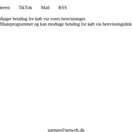
terest
TikTok
Mail
RSS
dtager betaling for køb via vores henvisninger.
affiliateprogrammer og kan modtage betaling for køb via henvisningslinks
partner@netweb.dk