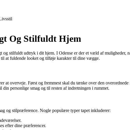
Livsstil
gt Og Stilfuldt Hjem
igt og stilfuldt udtryk i dit hjem. I Odense er der et væld af muligheder,
il at fuldende looket og tilføje karakter til dine vægge.
torer at overveje. Først og fremmest skal du tænke over den overordnede st
til din personlige smag og til resten af indretningen i rummet.
smag og stilpræference. Nogle populære typer tapet inkluderer:
adeværelser.
es efter dine præferencer.