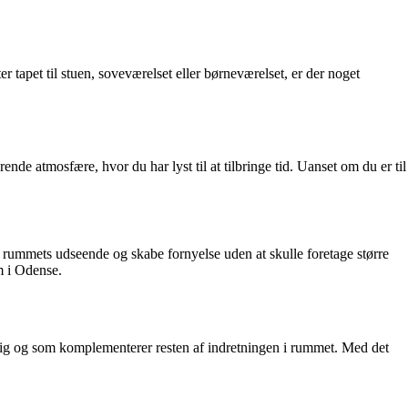
r tapet til stuen, soveværelset eller børneværelset, er der noget
erende atmosfære, hvor du har lyst til at tilbringe tid. Uanset om du er til
le rummets udseende og skabe fornyelse uden at skulle foretage større
em i Odense.
 til dig og som komplementerer resten af indretningen i rummet. Med det