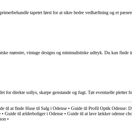
t primerbehandle tapetet først for at sikre bedre vedhæftning og et pæne
iske mønstre, vintage designs og minimalistiske udtryk. Du kan finde insp
et for direkte sollys, skarpe genstande og fugt. Tør eventuelle pletter fo
de til at finde Huse til Salg i Odense
•
Guide til Profil Optik Odense: Di
e
•
Guide til ældreboliger i Odense
•
Guide til at lave lækker odense c
hon
•