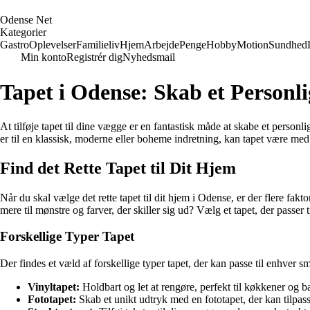
O
dense
N
et
Kategorier
Gastro
Oplevelser
Familieliv
Hjem
Arbejde
Penge
Hobby
Motion
Sundhed
Min konto
Registrér dig
Nyhedsmail
Tapet i Odense: Skab et Personli
At tilføje tapet til dine vægge er en fantastisk måde at skabe et personl
er til en klassisk, moderne eller boheme indretning, kan tapet være med t
Find det Rette Tapet til Dit Hjem
Når du skal vælge det rette tapet til dit hjem i Odense, er der flere fak
mere til mønstre og farver, der skiller sig ud? Vælg et tapet, der passer 
Forskellige Typer Tapet
Der findes et væld af forskellige typer tapet, der kan passe til enhver 
Vinyltapet:
Holdbart og let at rengøre, perfekt til køkkener og b
Fototapet:
Skab et unikt udtryk med en fototapet, der kan tilpass